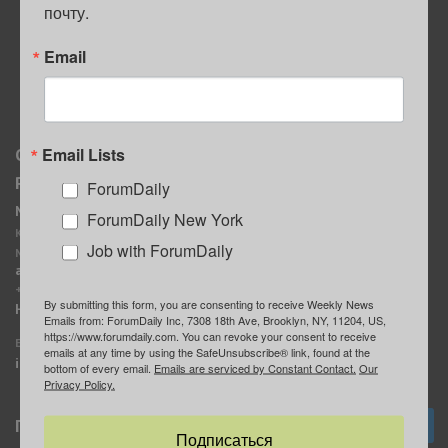
почту.
ПОЛЕЗНЫЕ СОВЕТЫ
Email
Email Lists
О нас
Мы в соцсетях
Реклама
ForumDaily
ForumDaily New York
MediaKit
Календарь событий в
ForumDaily New York
Контактное лицо:
Нью-Йорке
Job with ForumDaily
Марина Баранчук
ForumDaily
ad@forumdaily.com
ForumDailyTelegram
+1 347-604-1261
By submitting this form, you are consenting to receive Weekly News
Группа “ИЩУ СОВЕТА”
Наши рекламодатели
Emails from: ForumDaily Inc, 7308 18th Ave, Brooklyn, NY, 11204, US,
ForumDaily
https://www.forumdaily.com. You can revoke your consent to receive
E-mail редакции:
emails at any time by using the SafeUnsubscribe® link, found at the
info@forumdaily.com
bottom of every email.
Emails are serviced by Constant Contact.
Our
Privacy Policy.
Подписка
Подписаться