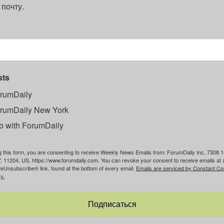
 почту.
sts
rumDaily
rumDaily New York
b with ForumDaily
g this form, you are consenting to receive Weekly News Emails from: ForumDaily Inc, 7308 1
, 11204, US, https://www.forumdaily.com. You can revoke your consent to receive emails at 
feUnsubscribe® link, found at the bottom of every email.
Emails are serviced by Constant Co
y.
Подписаться