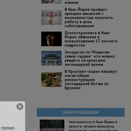
языках
В Нью-Йорке пройдет
ярмарка вакансий с
возможностью получить
работу в день
собеседования
Психотерапевта в Нью-
Йорке обвинили в
изнасиловании 17-летнего
подростка
Экскурсия по ‘Мэдисон-
сквер-гарден’: что можно
увидеть за кулисами
легендарной арены
В Проспект-парке покажут
масштабную
реконструкцию
легендарной Битвы за
Бруклин
ВЫБОР РЕДАКЦИИ
Чем заняться в Нью-Йорке в
августе: лучшие концерты,
 прямо 
фестивали и летние события