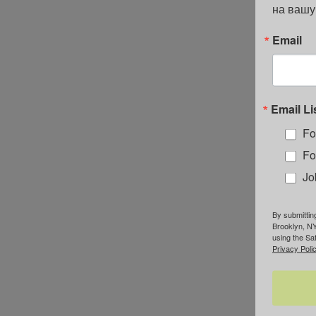
на вашу
Email
Email Li
Fo
Fo
Jo
By submittin
Brooklyn, NY
using the Sa
Privacy Polic