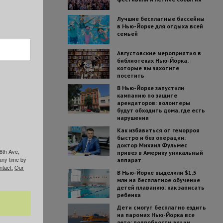
Лучшие бесплатные бассейны
в Нью-Йорке для отдыха всей
семьей
Августовские мероприятия в
библиотеках Нью-Йорка,
которые вы захотите
посетить
В Нью-Йорке запустили
кампанию по защите
арендаторов: волонтеры
будут обходить дома, где есть
нарушения
Как избавиться от геморроя
быстро и без операции:
доктор Михаил Фульмес
8th Ave,
привез в Америку уникальный
any time by
аппарат
ntact.
Our
В Нью-Йорке выделили $1,5
млн на бесплатное обучение
детей плаванию: как записать
ребенка
Дети смогут бесплатно ездить
на паромах Нью-Йорка все
лето: подробности акции