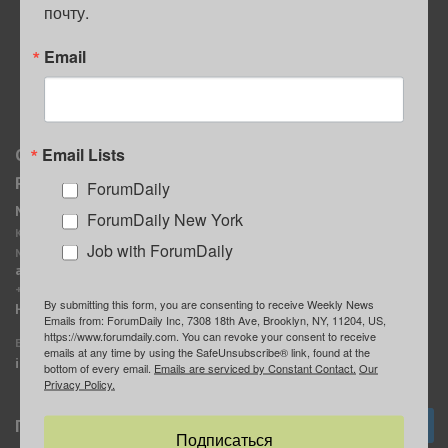
почту.
ПОЛЕЗНЫЕ СОВЕТЫ
Email
Email Lists
О нас
Мы в соцсетях
Реклама
ForumDaily
ForumDaily New York
MediaKit
Календарь событий в
ForumDaily New York
Контактное лицо:
Нью-Йорке
Job with ForumDaily
Марина Баранчук
ForumDaily
ad@forumdaily.com
ForumDailyTelegram
+1 347-604-1261
By submitting this form, you are consenting to receive Weekly News
Группа “ИЩУ СОВЕТА”
Наши рекламодатели
Emails from: ForumDaily Inc, 7308 18th Ave, Brooklyn, NY, 11204, US,
ForumDaily
https://www.forumdaily.com. You can revoke your consent to receive
E-mail редакции:
emails at any time by using the SafeUnsubscribe® link, found at the
info@forumdaily.com
bottom of every email.
Emails are serviced by Constant Contact.
Our
Privacy Policy.
Подписка
Подписаться