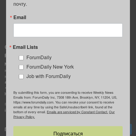
почту.
ПОЛЕЗНЫЕ СОВЕТЫ
Email
Email Lists
О нас
Мы в соцсетях
Реклама
ForumDaily
ForumDaily New York
MediaKit
Календарь событий в
ForumDaily New York
Контактное лицо:
Нью-Йорке
Job with ForumDaily
Марина Баранчук
ForumDaily
ad@forumdaily.com
ForumDailyTelegram
+1 347-604-1261
By submitting this form, you are consenting to receive Weekly News
Группа “ИЩУ СОВЕТА”
Наши рекламодатели
Emails from: ForumDaily Inc, 7308 18th Ave, Brooklyn, NY, 11204, US,
ForumDaily
https://www.forumdaily.com. You can revoke your consent to receive
E-mail редакции:
emails at any time by using the SafeUnsubscribe® link, found at the
info@forumdaily.com
bottom of every email.
Emails are serviced by Constant Contact.
Our
Privacy Policy.
Подписка
Подписаться