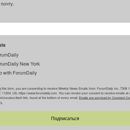
 почту.
sts
rumDaily
rumDaily New York
b with ForumDaily
g this form, you are consenting to receive Weekly News Emails from: ForumDaily Inc, 7308 1
, 11204, US, https://www.forumdaily.com. You can revoke your consent to receive emails at 
feUnsubscribe® link, found at the bottom of every email.
Emails are serviced by Constant Co
y.
Подписаться