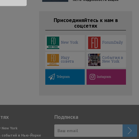
Присоединяйтесь к нам в
соцсетях
New York
ForumDaily
Ищу
События в
совета
New York
Telegram
Instagram
етях
Подписка
y New York
 событий в Нью-Йорке