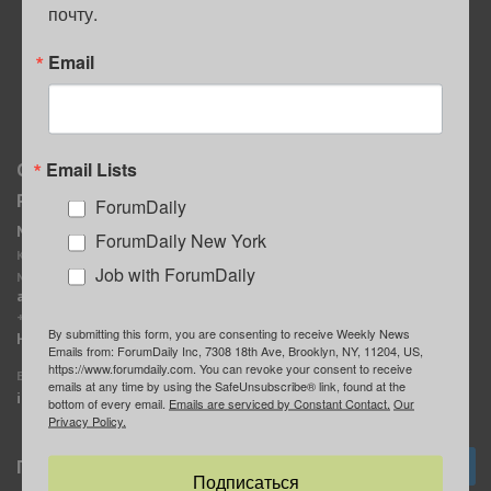
почту.
ПОЛЕЗНЫЕ СОВЕТЫ
Email
Email Lists
О нас
Мы в соцсетях
Реклама
ForumDaily
ForumDaily New York
MediaKit
Календарь событий в
ForumDaily New York
Контактное лицо:
Нью-Йорке
Job with ForumDaily
Марина Баранчук
ForumDaily
ad@forumdaily.com
ForumDailyTelegram
+1 347-604-1261
By submitting this form, you are consenting to receive Weekly News
Группа “ИЩУ СОВЕТА”
Наши рекламодатели
Emails from: ForumDaily Inc, 7308 18th Ave, Brooklyn, NY, 11204, US,
ForumDaily
https://www.forumdaily.com. You can revoke your consent to receive
E-mail редакции:
emails at any time by using the SafeUnsubscribe® link, found at the
info@forumdaily.com
bottom of every email.
Emails are serviced by Constant Contact.
Our
Privacy Policy.
Подписка
Подписаться