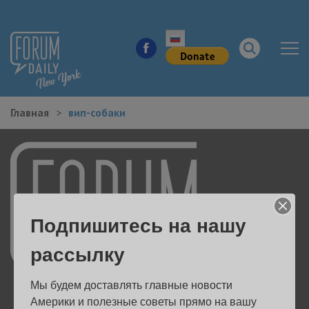
Главная
вип-собаки
НОВОСТИ ГОРОДА
КУДА ПОЙТИ В ГОРОДЕ
ЗДОРОВЬЕ
Подпишитесь на нашу
РАБОТА И БИЗНЕС
рассылку
ЖИЛЬЕ
Мы будем доставлять главные новости 
ОБРАЗОВАНИЕ
Америки и полезные советы прямо на вашу 