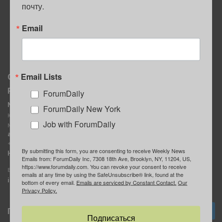
почту.
ПОЛЕЗНЫЕ СОВЕТЫ
Email
Email Lists
О нас
Мы в соцсетях
Реклама
ForumDaily
ForumDaily New York
MediaKit
Календарь событий в
ForumDaily New York
Контактное лицо:
Нью-Йорке
Job with ForumDaily
Марина Баранчук
ForumDaily
ad@forumdaily.com
ForumDailyTelegram
+1 347-604-1261
By submitting this form, you are consenting to receive Weekly News
Группа “ИЩУ СОВЕТА”
Наши рекламодатели
Emails from: ForumDaily Inc, 7308 18th Ave, Brooklyn, NY, 11204, US,
ForumDaily
https://www.forumdaily.com. You can revoke your consent to receive
E-mail редакции:
emails at any time by using the SafeUnsubscribe® link, found at the
info@forumdaily.com
bottom of every email.
Emails are serviced by Constant Contact.
Our
Privacy Policy.
Подписка
Подписаться