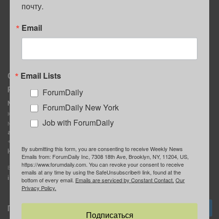
почту.
ПОЛЕЗНЫЕ СОВЕТЫ
Email
Email Lists
О нас
Мы в соцсетях
Реклама
ForumDaily
ForumDaily New York
MediaKit
Календарь событий в
ForumDaily New York
Контактное лицо:
Нью-Йорке
Job with ForumDaily
Марина Баранчук
ForumDaily
ad@forumdaily.com
ForumDailyTelegram
+1 347-604-1261
By submitting this form, you are consenting to receive Weekly News
Группа “ИЩУ СОВЕТА”
Наши рекламодатели
Emails from: ForumDaily Inc, 7308 18th Ave, Brooklyn, NY, 11204, US,
ForumDaily
https://www.forumdaily.com. You can revoke your consent to receive
E-mail редакции:
emails at any time by using the SafeUnsubscribe® link, found at the
info@forumdaily.com
bottom of every email.
Emails are serviced by Constant Contact.
Our
Privacy Policy.
Подписка
Подписаться