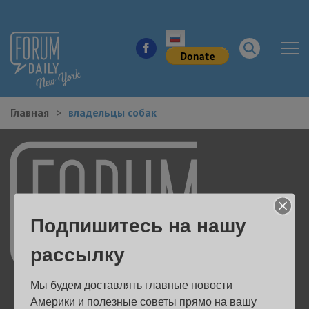
Главная
владельцы собак
НОВОСТИ ГОРОДА
КУДА ПОЙТИ В ГОРОДЕ
ЗДОРОВЬЕ
Подпишитесь на нашу
РАБОТА И БИЗНЕС
рассылку
ЖИЛЬЕ
Мы будем доставлять главные новости 
ОБРАЗОВАНИЕ
Америки и полезные советы прямо на вашу 