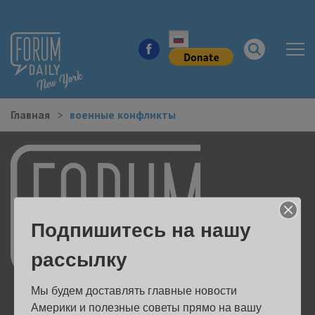
Главная
военные конфликты
НОВОСТИ ГОРОДА
КУДА ПОЙТИ В ГОРОДЕ
ЗДОРОВЬЕ
Подпишитесь на нашу
РАБОТА И БИЗНЕС
рассылку
ЖИЛЬЕ
Мы будем доставлять главные новости 
ОБРАЗОВАНИЕ
Америки и полезные советы прямо на вашу 