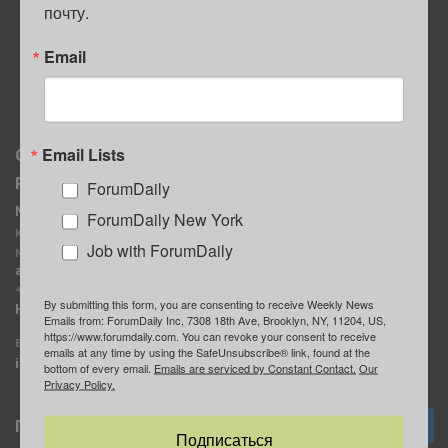
почту.
ПОЛЕЗНЫЕ СОВЕТЫ
Email
Email Lists
О нас
Мы в соцсетях
Реклама
ForumDaily
ForumDaily New York
MediaKit
Календарь событий в
ForumDaily New York
Контактное лицо:
Нью-Йорке
Job with ForumDaily
Марина Баранчук
ForumDaily
ad@forumdaily.com
ForumDailyTelegram
+1 347-604-1261
By submitting this form, you are consenting to receive Weekly News
Группа “ИЩУ СОВЕТА”
Наши рекламодатели
Emails from: ForumDaily Inc, 7308 18th Ave, Brooklyn, NY, 11204, US,
ForumDaily
https://www.forumdaily.com. You can revoke your consent to receive
E-mail редакции:
emails at any time by using the SafeUnsubscribe® link, found at the
info@forumdaily.com
bottom of every email.
Emails are serviced by Constant Contact.
Our
Privacy Policy.
Подписка
Подписаться