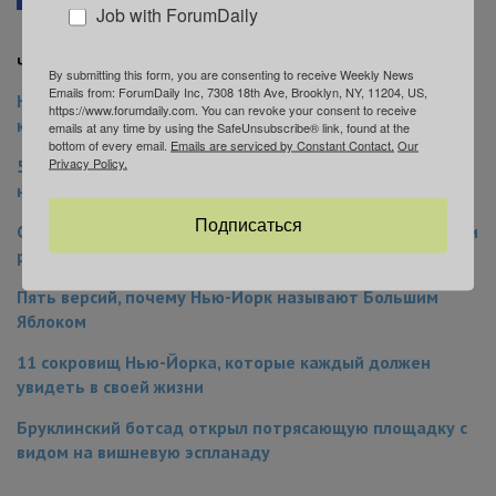
Job with ForumDaily
Читайте также на ForumDaily New York:
By submitting this form, you are consenting to receive Weekly News
Emails from: ForumDaily Inc, 7308 18th Ave, Brooklyn, NY, 11204, US,
Новый год не за горами: 10 подарков для людей,
https://www.forumdaily.com. You can revoke your consent to receive
которые любят Нью-Йорк
emails at any time by using the SafeUnsubscribe® link, found at the
bottom of every email.
Emails are serviced by Constant Contact.
Our
Privacy Policy.
50 преимуществ Нью-Йорка, которые заставят вас в
него влюбиться
Подписаться
Синоптики обещают жителям Нью-Йорка первый снег и
рекордно низкие температуры
Пять версий, почему Нью-Йорк называют Большим
Яблоком
11 сокровищ Нью-Йорка, которые каждый должен
увидеть в своей жизни
Бруклинский ботсад открыл потрясающую площадку с
видом на вишневую эспланаду