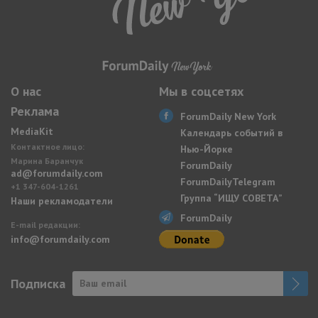
О нас
Мы в соцсетях
Реклама
ForumDaily New York
MediaKit
Календарь событий в
Контактное лицо:
Нью-Йорке
Марина Баранчук
ForumDaily
ad@forumdaily.com
ForumDailyTelegram
+1 347-604-1261
Группа “ИЩУ СОВЕТА”
Наши рекламодатели
ForumDaily
E-mail редакции:
info@forumdaily.com
Подписка