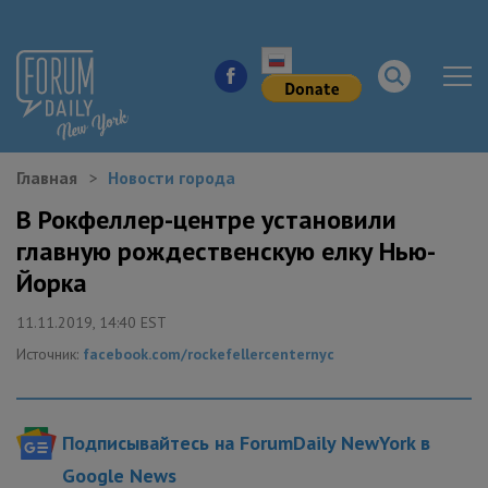
Главная
Новости города
НОВОСТИ ГОРОДА
В Рокфеллер-центре установили
главную рождественскую елку Нью-
КУДА ПОЙТИ В ГОРОДЕ
Йорка
ЗДОРОВЬЕ
11.11.2019, 14:40 EST
Источник:
facebook.com/rockefellercenternyc
РАБОТА И БИЗНЕС
ЖИЛЬЕ
Подписывайтесь на ForumDaily NewYork в
ОБРАЗОВАНИЕ
Google News