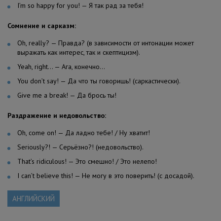
I’m so happy for you! — Я так рад за тебя!
Сомнение и сарказм:
Oh, really? — Правда? (в зависимости от интонации может
выражать как интерес, так и скептицизм).
Yeah, right… — Ага, конечно…
You don’t say! — Да что ты говоришь! (саркастически).
Give me a break! — Да брось ты!
Раздражение и недовольство:
Oh, come on! — Да ладно тебе! / Ну хватит!
Seriously?! — Серьёзно?! (недовольство).
That’s ridiculous! — Это смешно! / Это нелепо!
I can’t believe this! — Не могу в это поверить! (с досадой).
АНГЛИЙСКИЙ