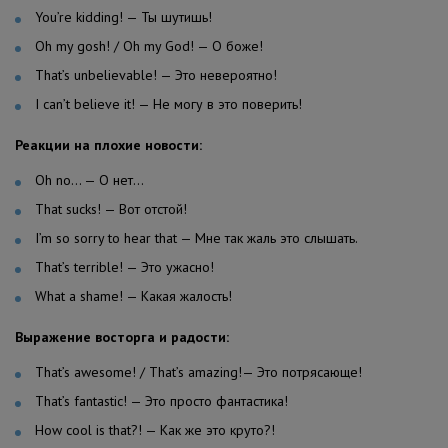
You’re kidding! — Ты шутишь!
Oh my gosh! / Oh my God! — О боже!
That’s unbelievable! — Это невероятно!
I can’t believe it! — Не могу в это поверить!
Реакции на плохие новости:
Oh no… — О нет…
That sucks! — Вот отстой!
I’m so sorry to hear that — Мне так жаль это слышать.
That’s terrible! — Это ужасно!
What a shame! — Какая жалость!
Выражение восторга и радости:
That’s awesome! / That’s amazing!— Это потрясающе!
That’s fantastic! — Это просто фантастика!
How cool is that?! — Как же это круто?!