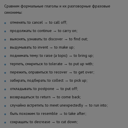
Сравним формальные глаголы и их разговорные фразовые
синонимы:
отменять: to cancel → to call off;
продолжать: to continue → to carry on;
выяснять, узнавать: to discover → to find out;
выдумывать: to invent → to make up;
поднимать тему: to raise (a topic) → to bring up;
терпеть, смириться: to tolerate → to put up with;
пережить, оправиться: to recover → to get over;
забирать, подбирать: to collect → to pick up;
откладывать: to postpone → to put off;
возвращаться: to return → to come back;
случайно встретить: to meet unexpectedly → to run into;
быть похожим: to resemble → to take after;
сокращать: to decrease → to cut down;