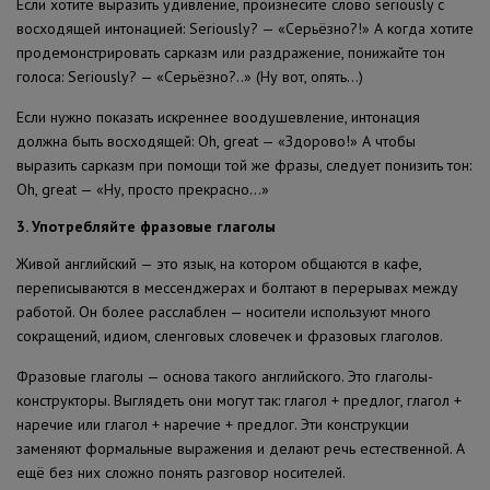
Если хотите выразить удивление, произнесите слово seriously c
восходящей интонацией: Seriously? — «Серьёзно?!» А когда хотите
продемонстрировать сарказм или раздражение, понижайте тон
голоса: Seriously? — «Серьёзно?..» (Ну вот, опять…)
Если нужно показать искреннее воодушевление, интонация
должна быть восходящей: Oh, great — «Здорово!» А чтобы
выразить сарказм при помощи той же фразы, следует понизить тон:
Oh, great — «Ну, просто прекрасно…»
3. Употребляйте фразовые глаголы
Живой английский — это язык, на котором общаются в кафе,
переписываются в мессенджерах и болтают в перерывах между
работой. Он более расслаблен — носители используют много
сокращений, идиом, сленговых словечек и фразовых глаголов.
Фразовые глаголы — основа такого английского. Это глаголы-
конструкторы. Выглядеть они могут так: глагол + предлог, глагол +
наречие или глагол + наречие + предлог. Эти конструкции
заменяют формальные выражения и делают речь естественной. А
ещё без них сложно понять разговор носителей.