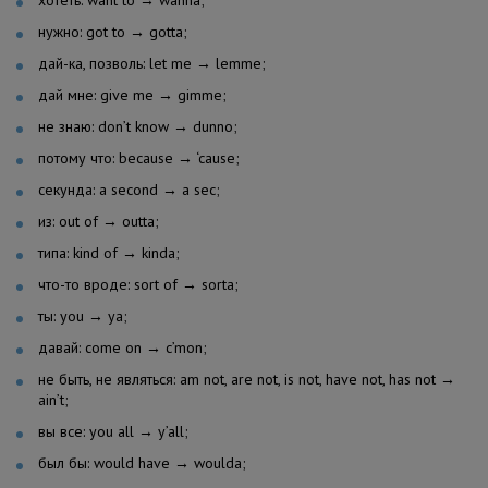
хотеть: want to → wanna;
нужно: got to → gotta;
дай-ка, позволь: let me → lemme;
дай мне: give me → gimme;
не знаю: don’t know → dunno;
потому что: because → ‘cause;
секунда: a second → a sec;
из: out of → outta;
типа: kind of → kinda;
что-то вроде: sort of → sorta;
ты: you → ya;
давай: come on → c’mon;
не быть, не являться: am not, are not, is not, have not, has not →
ain’t;
вы все: you all → y’all;
был бы: would have → woulda;