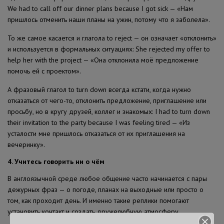
We had to call off our dinner plans because I got sick — «Нам
пришлось отменить наши планы на ужин, потому что я заболела».
То же самое касается и глагола to reject — он означает «отклонить»
и используется в формальных ситуациях: She rejected my offer to
help her with the project — «Она отклонила моё предложение
помочь ей с проектом».
А фразовый глагол to turn down всегда кстати, когда нужно
отказаться от чего-то, отклонить предложение, приглашение или
просьбу, но в кругу друзей, коллег и знакомых: I had to turn down
their invitation to the party because I was feeling tired — «Из
усталости мне пришлось отказаться от их приглашения на
вечеринку».
4. Учитесь говорить ни о чём
В англоязычной среде любое общение часто начинается с пары
дежурных фраз — о погоде, планах на выходные или просто о
том, как проходит день. И именно такие реплики помогают
установить контакт и создать дружелюбную атмосферу.