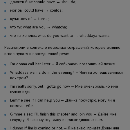
должен был: should have → shoulda;
мог бы: could have → coulda;
куча: tons of → tonsa;
что ты: what are you → whatcha;
что ты хочешь: what do you want to → whaddaya wanna.
Рассмотрим в контексте несколько сокращений, которые активно
используются в повседневной речи:
I’m gonna call her later — Я собираюсь позвонить ей позже.
Whaddaya wanna do in the evening? — Чем ты хочешь заняться
вечером?
I’m really sorry, but I gotta go now — Мне очень жаль, но мне
нужно идти.
Lemme see if I can help you — Дай-ка посмотрю, могу ли я
помочь тебе.
Gimme a sec. I’ll finish this chapter and join you — Дайте мне
секунду. Я закончу эту главу и присоединюсь к вам.
I dunno if Jim is coming or not. — Я не знаю, придёт Джим или