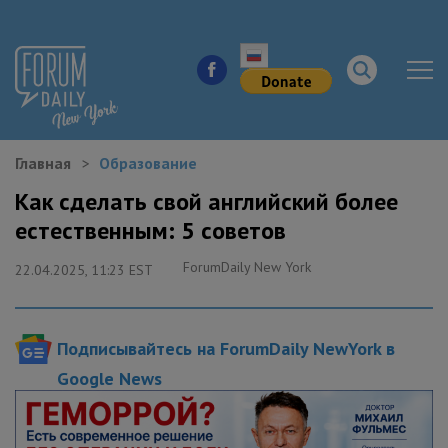
Главная
Образование
НОВОСТИ ГОРОДА
Как сделать свой английский более
естественным: 5 советов
КУДА ПОЙТИ В ГОРОДЕ
ForumDaily New York
22.04.2025, 11:23 EST
ЗДОРОВЬЕ
РАБОТА И БИЗНЕС
Подписывайтесь на ForumDaily NewYork в
ЖИЛЬЕ
Google News
ОБРАЗОВАНИЕ