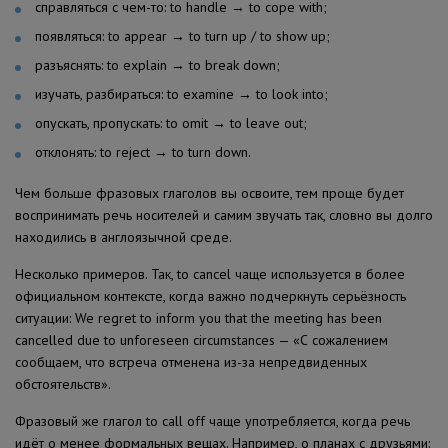
справляться с чем-то: to handle → to cope with;
появляться: to appear → to turn up / to show up;
разъяснять: to explain → to break down;
изучать, разбираться: to examine → to look into;
опускать, пропускать: to omit → to leave out;
отклонять: to reject → to turn down.
Чем больше фразовых глаголов вы освоите, тем проще будет
воспринимать речь носителей и самим звучать так, словно вы долго
находились в англоязычной среде.
Несколько примеров. Так, to cancel чаще используется в более
официальном контексте, когда важно подчеркнуть серьёзность
ситуации: We regret to inform you that the meeting has been
cancelled due to unforeseen circumstances — «С сожалением
сообщаем, что встреча отменена из-за непредвиденных
обстоятельств».
Фразовый же глагол to call off чаще употребляется, когда речь
идёт о менее формальных вещах. Например, о планах с друзьями: