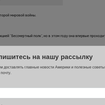
Второй мировой войны.
ией “Бессмертный полк”, но в этом году она впервые проходит
времени восточного побережья США стартовала трансляция виде
пишитесь на нашу рассылку
яжении предыдущих лет ходили участники нью-йоркского марша
м доставлять главные новости Америки и полезные советы
 почту.