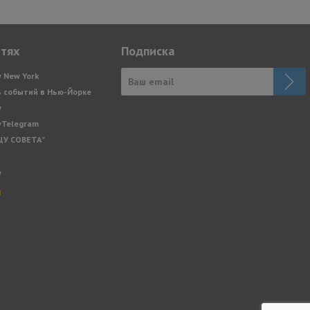
етях
Подписка
y New York
 событий в Нью-Йорке
y
yTelegram
ЩУ СОВЕТА”
y