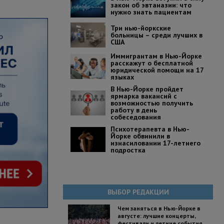
закон об эвтаназии: что
нужно знать пациентам
Три нью-йоркские
больницы – среди лучших в
США
Иммигрантам в Нью-Йорке
расскажут о бесплатной
юридической помощи на 17
языках
В Нью-Йорке пройдет
ярмарка вакансий с
возможностью получить
работу в день
собеседования
Психотерапевта в Нью-
Йорке обвинили в
изнасиловании 17-летнего
подростка
ВЫБОР РЕДАКЦИИ
Чем заняться в Нью-Йорке в
августе: лучшие концерты,
фестивали и летние события