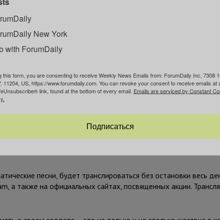
sts
rumDaily
rumDaily New York
b with ForumDaily
g this form, you are consenting to receive Weekly News Emails from: ForumDaily Inc, 7308 1
оды по 16 человек, из них формируем роты, затем батальоны, и
, 11204, US, https://www.forumdaily.com. You can revoke your consent to receive emails at 
сячи имен и фамилий, воинских званий героев, воевавших на фр
feUnsubscribe® link, found at the bottom of every email.
Emails are serviced by Constant Co
y.
з координаторов акции, вице-президент общества “Русская мол
Подписаться
 для обеспечения социального дистанцирования
тические песни, будет транслироваться без остановки весь ден
ram, а также на официальных сайтах, посвященных акции. Трансля