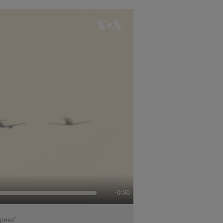
рики”