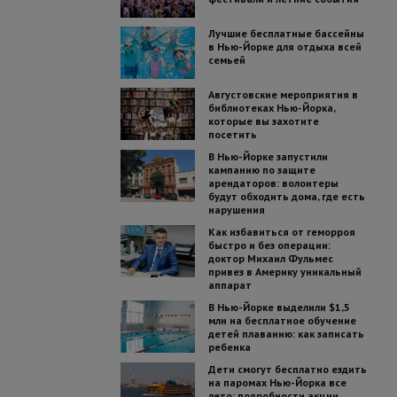
Лучшие бесплатные бассейны
в Нью-Йорке для отдыха всей
семьей
Августовские мероприятия в
библиотеках Нью-Йорка,
которые вы захотите
посетить
В Нью-Йорке запустили
кампанию по защите
арендаторов: волонтеры
будут обходить дома, где есть
нарушения
Как избавиться от геморроя
быстро и без операции:
доктор Михаил Фульмес
привез в Америку уникальный
аппарат
В Нью-Йорке выделили $1,5
млн на бесплатное обучение
детей плаванию: как записать
ребенка
Дети смогут бесплатно ездить
на паромах Нью-Йорка все
лето: подробности акции