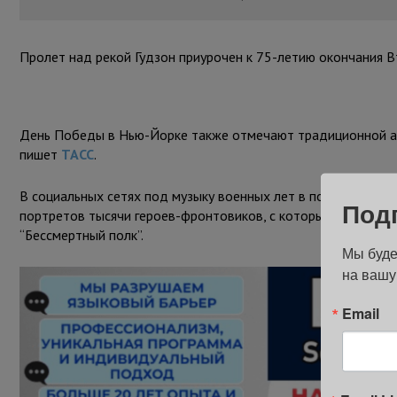
Пролет над рекой Гудзон приурочен к 75-летию окончания 
День Победы в Нью-Йорке также отмечают традиционной акц
пишет
ТАСС
.
В социальных сетях под музыку военных лет в полдень по 
Под
портретов тысячи героев-фронтовиков, с которыми на прот
“Бессмертный полк”.
Мы буде
на вашу
Email