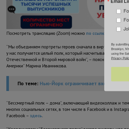
Email Li
Fo
Fo
Jo
Посмотреть трансляцию (Zoom) можно
по ссылке
.
By submittin
“Мы объединяем портреты героев сначала в виртуальные взв
Brooklyn, NY
у нас получается целый полк, который насчитывает около ты
using the Sa
Privacy Polic
Отечественной и Второй мировой войн”, – пояснила одна и
Америки” Марина Иванникова.
По теме:
Нью-Йорк ограничивает вход в парки
“Бессмертный полк – дома”, включающий видеоколлаж и тема
многих социальных сетях, в том числе в Facebook и в Instag
Facebook –
здесь
.