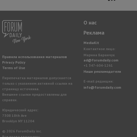
О нас
Реклама
MediaKit
Контактное лицо:
Марина Баранчук
Правила использования материалов
ad@forumdaily.com
Privacy Policy
+1 347-604-1261
Terms of Use
Наши рекламодатели
Перепечатка материалов допускается
E-mail редакции:
только с указанием активной ссылки на
info@forumdaily.com
страницу источника.
Внешние ссылки предоставлены для
справки.
Юридический адрес:
7308 18th Ave
Brooklyn NY 11204
© 2026 ForumDaily inc.
Все права защищены.