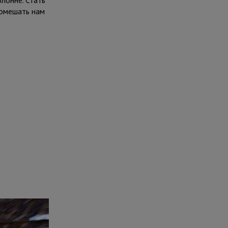
олонне. Стать
помешать нам