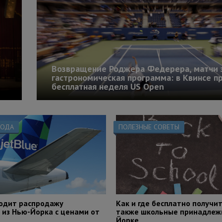
Возвращение Роджера Федерера, матчи 
гастрономическая программа: в Квинсе п
бесплатная неделя US Open
РОДА
ПОЛЕЗНЫЕ СОВЕТЫ
водит распродажу
Как и где бесплатно получит
 из Нью-Йорка с ценами от
также школьные принадлежн
Йорке