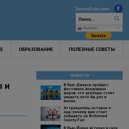
ForumDaily.com
Russian
Е
ОБРАЗОВАНИЕ
ПОЛЕЗНЫЕ СОВЕТЫ
НОВОСТИ
ы и
В Нью-Джерси пройдет
фестиваль воздушных
шаров: это зрелище стоит
увидеть хотя бы раз в
жизни
Аттракционы, история и
еда: почему вам стоит
побывать на Richmond
County Fair
В Нью-Йорке вступил в силу