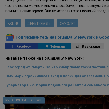
“Координаторы “Бессмертного полка” всегда считали, что па
частью полка можно и иными способами, – подчеркнула Иван
помнить наших героев. Они не испортят этот великий праздни
АКЦИЯ
ДЕНЬ ПОБЕДЫ
САМОЛЕТ
Подписывайтесь на ForumDaily NewYork в Goo
Facebook
Telegram
В закладки
Читайте также на ForumDaily New York:
Спас город от смерти: за что сибирскому хаски постави
Нью-Йорк ограничивает вход в парки для обеспечения 
Губернатор Нью-Йорка поделился рецептом семейного 
КУДА ПОЙТИ В ГОРОДЕ