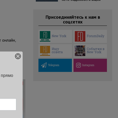
Присоединяйтесь к нам в
соцсетях
New York
ForumDaily
 онлайн,
Ищу
События в
совета
New York
околлажа из
Telegram
Instagram
 прямо 