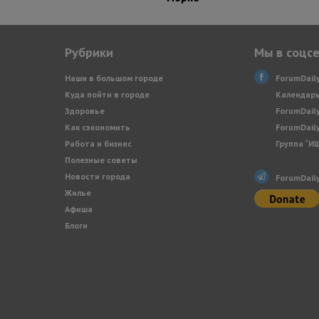
Рубрики
Мы в соцс
Наши в большом городе
ForumDail
Куда пойти в городе
Календарь
Здоровье
ForumDail
Как сэкономить
ForumDail
Работа и бизнес
Группа “И
Полезные советы
Новости города
ForumDail
Жилье
Афиша
Блоги