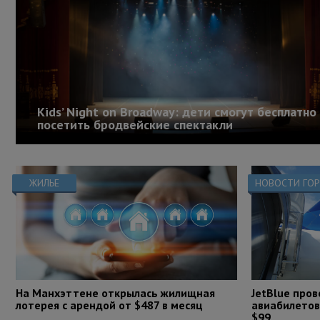
Kids’ Night on Broadway: дети смогут бесплатно
посетить бродвейские спектакли
ЖИЛЬЕ
НОВОСТИ ГО
На Манхэттене открылась жилищная
JetBlue про
лотерея с арендой от $487 в месяц
авиабилетов
$99