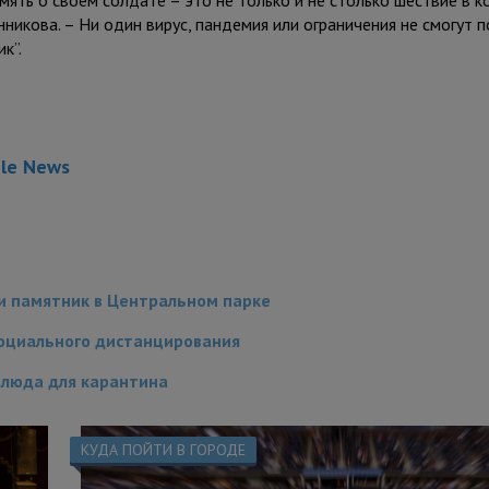
мять о своем солдате – это не только и не столько шествие в к
никова. – Ни один вирус, пандемия или ограничения не смогут 
к”.
gle News
ли памятник в Центральном парке
социального дистанцирования
блюда для карантина
КУДА ПОЙТИ В ГОРОДЕ