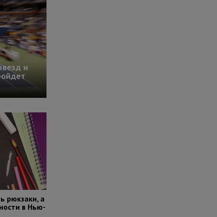
звезд и
ройдет
ь рюкзаки, а
ости в Нью-