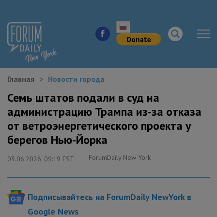
Главная
Новости города
НОВОСТИ ГОРОДА
Семь штатов подали в суд на
администрацию Трампа из-за отказа
КУДА ПОЙТИ В ГОРОДЕ
от ветроэнергетического проекта у
ЗДОРОВЬЕ
берегов Нью-Йорка
ForumDaily New York
РАБОТА И БИЗНЕС
03.06.2026, 09:19 EST
ЖИЛЬЕ
Подписывайтесь на ForumDaily NewYork в
ОБРАЗОВАНИЕ
Google News