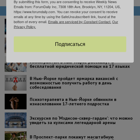
By submitting this form, you are consenting to receive Weekly News
Emails from: ForumDaily Inc, 7308 18th Ave, Brooklyn, NY, 11204, US,
НОВОСТИ
https://www.forumdaily.com. You can revoke your consent to receive
emails at any time by using the SafeUnsubscribe® link, found at the
bottom of every email.
Emails are serviced by Constant Contact.
Our
В Нью-Йорке вступил в силу закон об эвтаназии:
Privacy Policy.
что нужно знать пациентам
Три нью-йоркские больницы – среди лучших в
Подписаться
США
Иммигрантам в Нью-Йорке расскажут о
бесплатной юридической помощи на 17 языках
В Нью-Йорке пройдет ярмарка вакансий с
возможностью получить работу в день
собеседования
Психотерапевта в Нью-Йорке обвинили в
изнасиловании 17-летнего подростка
Экскурсия по ‘Мэдисон-сквер-гарден’: что можно
увидеть за кулисами легендарной арены
В Проспект-парке покажут масштабную