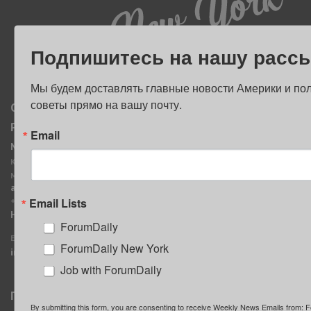
ПОЛЕЗНЫЕ СОВЕТЫ
Подпишитесь на нашу расс
Мы будем доставлять главные новости Америки и пол
советы прямо на вашу почту.
О нас
Мы в соцсетях
Реклама
ForumDaily New York
Email
MediaKit
Календарь событий в
Контактное лицо:
Нью-Йорке
Марина Баранчук
ForumDaily
ad@forumdaily.com
ForumDailyTelegram
Email Lists
+1 347-604-1261
Группа “ИЩУ СОВЕТА”
Наши рекламодатели
ForumDaily
ForumDaily
E-mail редакции:
ForumDaily New York
info@forumdaily.com
Job with ForumDaily
Подписка
By submitting this form, you are consenting to receive Weekly News Emails from: F