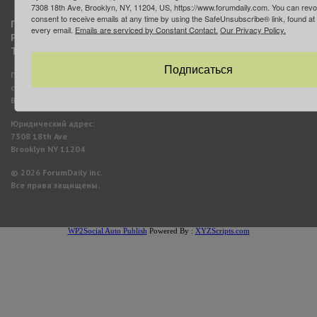
7308 18th Ave, Brooklyn, NY, 11204, US, https://www.forumdaily.com. You can rev
consent to receive emails at any time by using the SafeUnsubscribe® link, found at 
Правила использования материалов
every email.
Emails are serviced by Constant Contact.
Our Privacy Policy.
Privacy Policy
Terms of Use
Подписаться
Перепечатка материалов допускается только с указанием активной
ссылки на страницу источника.
Внешние ссылки предоставлены для справки.
Юридический адрес:
7308 18th Ave
Brooklyn NY 11204
© 2026 ForumDaily inc.
Все права защищены.
WP2Social Auto Publish
Powered By :
XYZScripts.com