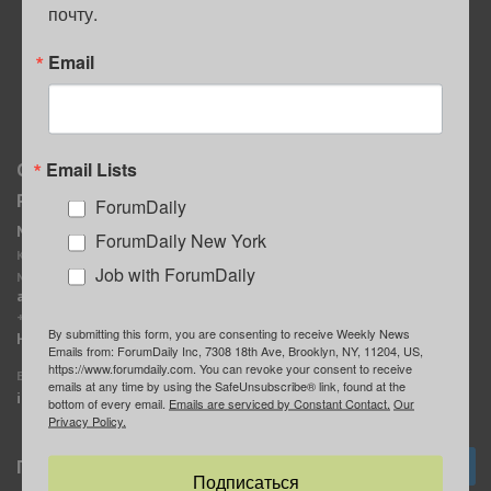
почту.
ПОЛЕЗНЫЕ СОВЕТЫ
Email
Email Lists
О нас
Мы в соцсетях
Реклама
ForumDaily
ForumDaily New York
MediaKit
Календарь событий в
ForumDaily New York
Контактное лицо:
Нью-Йорке
Job with ForumDaily
Марина Баранчук
ForumDaily
ad@forumdaily.com
ForumDailyTelegram
+1 347-604-1261
By submitting this form, you are consenting to receive Weekly News
Группа “ИЩУ СОВЕТА”
Наши рекламодатели
Emails from: ForumDaily Inc, 7308 18th Ave, Brooklyn, NY, 11204, US,
ForumDaily
https://www.forumdaily.com. You can revoke your consent to receive
E-mail редакции:
emails at any time by using the SafeUnsubscribe® link, found at the
info@forumdaily.com
bottom of every email.
Emails are serviced by Constant Contact.
Our
Privacy Policy.
Подписка
Подписаться