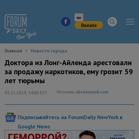
Главная
Новости города
НОВОСТИ ГОРОДА
Доктора из Лонг-Айленда арестовали
за продажу наркотиков, ему грозит 59
КУДА ПОЙТИ В ГОРОДЕ
лет тюрьмы
ЗДОРОВЬЕ
Источник:
nbcnewyork.com
05.11.2019, 14:00 EST
РАБОТА И БИЗНЕС
Подписывайтесь на ForumDaily NewYork в
ЖИЛЬЕ
Google News
ОБРАЗОВАНИЕ