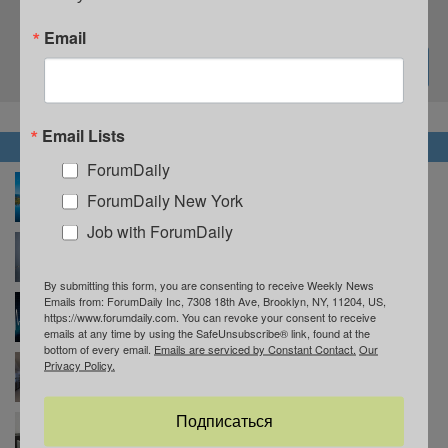
Подпишитесь на нашу рассылку
Email
Email Lists
НОВОСТИ
ForumDaily
В Нью-Джерси пройдет фестиваль воздушных
шаров: это зрелище стоит увидеть хотя бы раз в
ForumDaily New York
жизни
Job with ForumDaily
Аттракционы, история и еда: почему вам стоит
побывать на Richmond County Fair
By submitting this form, you are consenting to receive Weekly News
Emails from: ForumDaily Inc, 7308 18th Ave, Brooklyn, NY, 11204, US,
В Нью-Йорке вступил в силу закон об эвтаназии:
https://www.forumdaily.com. You can revoke your consent to receive
что нужно знать пациентам
emails at any time by using the SafeUnsubscribe® link, found at the
bottom of every email.
Emails are serviced by Constant Contact.
Our
Privacy Policy.
Три нью-йоркские больницы – среди лучших в
США
Подписаться
Иммигрантам в Нью-Йорке расскажут о
бесплатной юридической помощи на 17 языках