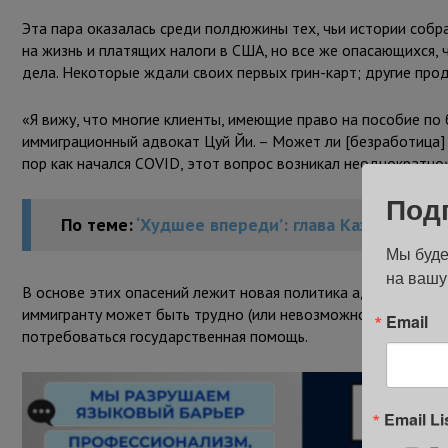
Эта пара оказалась среди полдюжины тех, чьи истории соб
на жизнь и платящих налоги в США, но все же опасающихся,
дела. Некоторые ждали своих первых грин-карт; другие про
«Я вижу, что многие клиенты, имеющие право на пособие по 
иммиграционный адвокат Цуй Йи. – Может ли [безработица]
пор как начался COVID, этот вопрос возникал неоднократно»
Под
По теме:
‘Худшее впереди’: глава Казначейст
Мы буде
на вашу
В основе этих опасений лежит новая политика администрац
иммигранту может быть трудно (или невозможно) получить с
Email
потребоваться государственная помощь.
Email Li