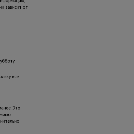
информацию,
чи зависит от
убботу.
ольку все
ранее. Это
омимо
лнительно