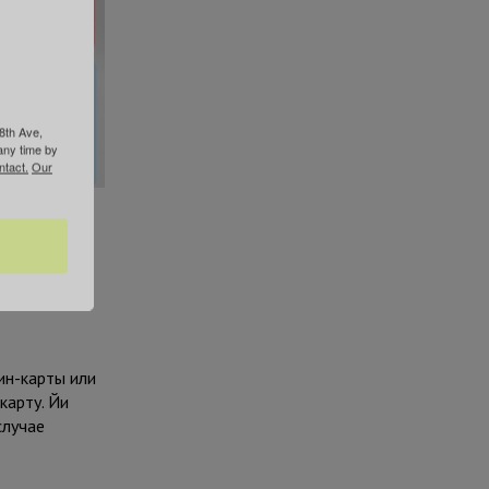
8th Ave,
any time by
ntact.
Our
оциальное
ли, а не
ин-карты или
карту. Йи
случае