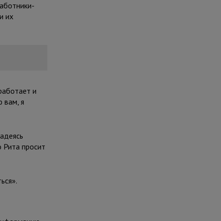
Работники-
и их
 работает и
 вам, я
надеясь
о Рита просит
ься».