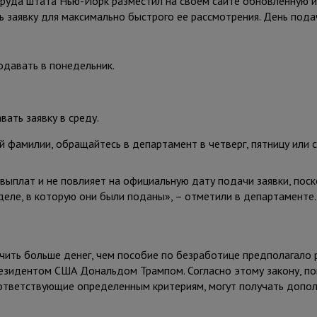
труда штата Нью-Йорк разместил на своем сайте обновленную 
 заявку для максимально быстрого ее рассмотрения. День пода
подавать в понедельник.
ать заявку в среду.
 фамилии, обращайтесь в департамент в четверг, пятницу или с
выплат и не повлияет на официальную дату подачи заявки, поск
деле, в которую они были поданы», – отметили в департаменте.
чить больше денег, чем пособие по безработице предполагало 
резидентом США Дональдом Трампом. Согласно этому закону, п
оответствующие определенным критериям, могут получать допо