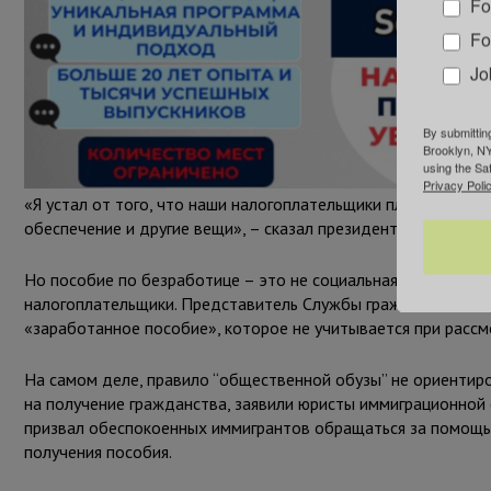
Fo
Fo
Jo
By submittin
Brooklyn, NY
using the Sa
Privacy Polic
«Я устал от того, что наши налогоплательщики платят за то
обеспечение и другие вещи», – сказал президент Трамп, през
Но пособие по безработице – это не социальная выплата. Эт
налогоплательщики. Представитель Службы гражданства и и
«заработанное пособие», которое не учитывается при рассм
На самом деле, правило “общественной обузы” не ориентиров
на получение гражданства, заявили юристы иммиграционной 
призвал обеспокоенных иммигрантов обращаться за помощью
получения пособия.