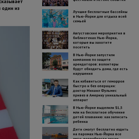
ссказывает
 один из
Лучшие бесплатные бассейны
в Нью-Йорке для отдыха всей
семьей
Августовские мероприятия в
библиотеках Нью-Йорка,
которые вы захотите
посетить
В Нью-Йорке запустили
кампанию по защите
арендаторов: волонтеры
будут обходить дома, где есть
нарушения
Как избавиться от геморроя
быстро и без операции:
доктор Михаил Фульмес
привез в Америку уникальный
аппарат
В Нью-Йорке выделили $1,5
млн на бесплатное обучение
детей плаванию: как записать
ребенка
Дети смогут бесплатно ездить
на паромах Нью-Йорка все
лето: подробности акции