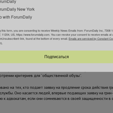
rumDaily
rumDaily New York
b with ForumDaily
g this form, you are consenting to receive Weekly News Emails from: ForumDaily Inc, 7308 1
, 11204, US, https://www.forumdaily.com. You can revoke your consent to receive emails at 
feUnsubscribe® link, found at the bottom of every email.
Emails are serviced by Constant Co
y.
, чтобы люди приезжали в страну и немедленно переходили на с
ентуя новое правило в августе.
Подписаться
о страховка, расходы по которой несут работники и работодате
ммиграции США заявил NPR, что пособие по безработице – это
отрении критериев для “общественной обузы”.
ано на тех, кто подает заявку на продление срока действия гр
службы. Оно касается людей, впервые подающих заявку на грин-
 к адвокатам, если они сомневаются в своей защищенности в 