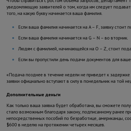
Чтобы справиться с ростом объема запросов, департамент 
уведомляющую заявителей о том, когда им следует подавать
того, на какую букву начинается ваша фамилия.
Если ваша фамилия начинается на A – F, заявку стоит 
Если ваша фамилия начинается на G – N – во вторник.
Людям с фамилией, начинающейся на О – Z, стоит подав
Если вы пропустили день подачи документов для вашей
«Подача позднее в течение недели не приведет к задержке 
заявки официально вступают в силу в понедельник на той не
Дополнительные деньги
Как только ваша заявка будет обработана, вы сможете полу
стало возможным благодаря закону, подписанному ранее п
непосредственных пособий по безработице, американцы, с
$600 в неделю на протяжении четырех месяцев.