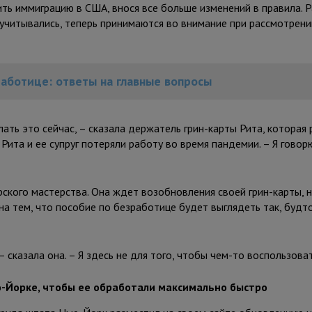
ть иммиграцию в США, внося все больше изменений в правила. 
учитывались, теперь принимаются во внимание при рассмотрени
работице: ответы на главные вопросы
лать это сейчас, – сказала держатель грин-карты Рита, которая
Рита и ее супруг потеряли работу во время пандемии. – Я говорю
рского мастерства. Она ждет возобновления своей грин-карты, 
на тем, что пособие по безработице будет выглядеть так, будт
 сказала она. – Я здесь не для того, чтобы чем-то воспользоват
ю-Йорке, чтобы ее обработали максимально быстро