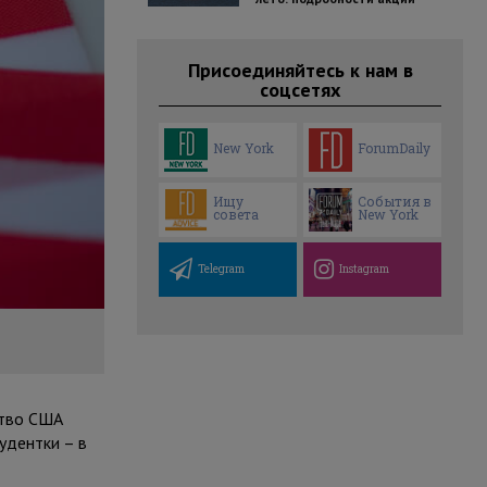
Присоединяйтесь к нам в
соцсетях
New York
ForumDaily
Ищу
События в
совета
New York
Telegram
Instagram
ство США
удентки – в