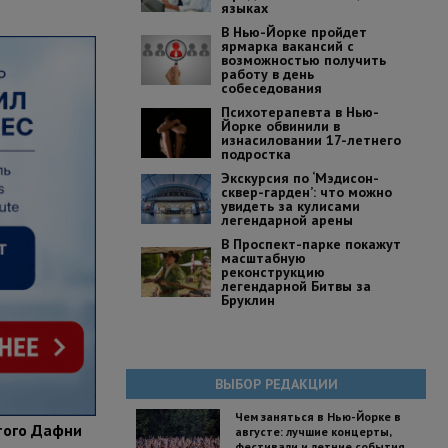
языках
В Нью-Йорке пройдет
ярмарка вакансий с
возможностью получить
работу в день
собеседования
Психотерапевта в Нью-
Йорке обвинили в
изнасиловании 17-летнего
подростка
Экскурсия по ‘Мэдисон-
сквер-гарден’: что можно
увидеть за кулисами
легендарной арены
В Проспект-парке покажут
масштабную
реконструкцию
легендарной Битвы за
Бруклин
ВЫБОР РЕДАКЦИИ
Чем заняться в Нью-Йорке в
этого Дафни
августе: лучшие концерты,
фестивали и летние события