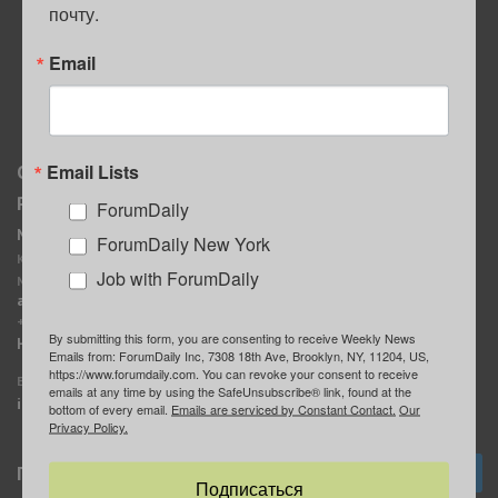
почту.
ПОЛЕЗНЫЕ СОВЕТЫ
Email
Email Lists
О нас
Мы в соцсетях
Реклама
ForumDaily
ForumDaily New York
MediaKit
Календарь событий в
ForumDaily New York
Контактное лицо:
Нью-Йорке
Job with ForumDaily
Марина Баранчук
ForumDaily
ad@forumdaily.com
ForumDailyTelegram
+1 347-604-1261
By submitting this form, you are consenting to receive Weekly News
Группа “ИЩУ СОВЕТА”
Наши рекламодатели
Emails from: ForumDaily Inc, 7308 18th Ave, Brooklyn, NY, 11204, US,
ForumDaily
https://www.forumdaily.com. You can revoke your consent to receive
E-mail редакции:
emails at any time by using the SafeUnsubscribe® link, found at the
info@forumdaily.com
bottom of every email.
Emails are serviced by Constant Contact.
Our
Privacy Policy.
Подписка
Подписаться