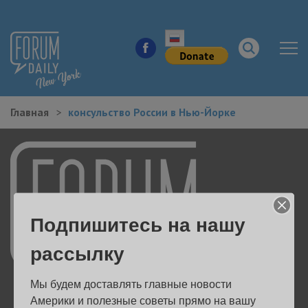
Главная
консульство России в Нью-Йорке
НОВОСТИ ГОРОДА
КУДА ПОЙТИ В ГОРОДЕ
ЗДОРОВЬЕ
Подпишитесь на нашу
РАБОТА И БИЗНЕС
рассылку
ЖИЛЬЕ
Мы будем доставлять главные новости 
ОБРАЗОВАНИЕ
Америки и полезные советы прямо на вашу 