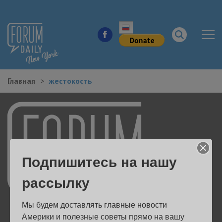
Главная
жестокость
НОВОСТИ ГОРОДА
КУДА ПОЙТИ В ГОРОДЕ
ЗДОРОВЬЕ
Подпишитесь на нашу
РАБОТА И БИЗНЕС
рассылку
ЖИЛЬЕ
Мы будем доставлять главные новости 
ОБРАЗОВАНИЕ
Америки и полезные советы прямо на вашу 