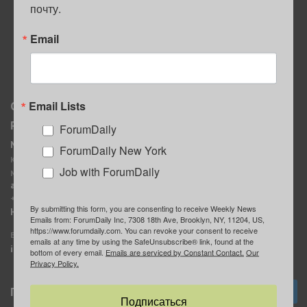
почту.
ПОЛЕЗНЫЕ СОВЕТЫ
Email
Email Lists
О нас
Мы в соцсетях
Реклама
ForumDaily
ForumDaily New York
MediaKit
Календарь событий в
ForumDaily New York
Контактное лицо:
Нью-Йорке
Job with ForumDaily
Марина Баранчук
ForumDaily
ad@forumdaily.com
ForumDailyTelegram
+1 347-604-1261
By submitting this form, you are consenting to receive Weekly News
Группа “ИЩУ СОВЕТА”
Наши рекламодатели
Emails from: ForumDaily Inc, 7308 18th Ave, Brooklyn, NY, 11204, US,
ForumDaily
https://www.forumdaily.com. You can revoke your consent to receive
E-mail редакции:
emails at any time by using the SafeUnsubscribe® link, found at the
info@forumdaily.com
bottom of every email.
Emails are serviced by Constant Contact.
Our
Privacy Policy.
Подписка
Подписаться