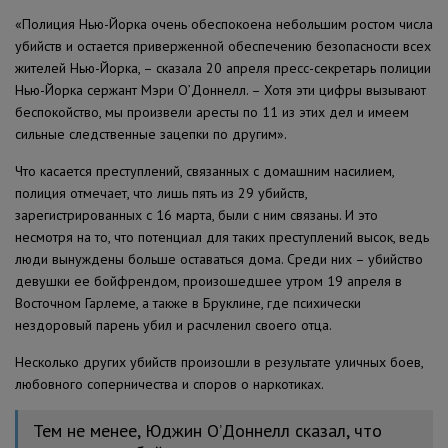
«Полиция Нью-Йорка очень обеспокоена небольшим ростом числа
убийств и остается приверженной обеспечению безопасности всех
жителей Нью-Йорка, – сказала 20 апреля пресс-секретарь полиции
Нью-Йорка сержант Мэри О’Доннелл. – Хотя эти цифры вызывают
беспокойство, мы произвели аресты по 11 из этих дел и имеем
сильные следственные зацепки по другим».
Что касается преступлений, связанных с домашним насилием,
полиция отмечает, что лишь пять из 29 убийств,
зарегистрированных с 16 марта, были с ним связаны. И это
несмотря на то, что потенциал для таких преступлений высок, ведь
люди вынуждены больше оставаться дома. Среди них – убийство
девушки ее бойфрендом, произошедшее утром 19 апреля в
Восточном Гарлеме, а также в Бруклине, где психически
нездоровый парень убил и расчленил своего отца.
Несколько других убийств произошли в результате уличных боев,
любовного соперничества и споров о наркотиках.
Тем не менее, Юджин О’Доннелл сказал, что