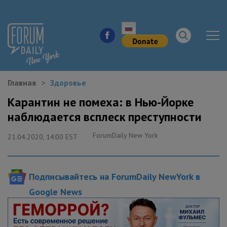
Главная
Здоровье
НОВОСТИ ГОРОДА
Карантин не помеха: в Нью-Йорке
наблюдается всплеск преступности
КУДА ПОЙТИ В ГОРОДЕ
ForumDaily New York
21.04.2020, 14:00 EST
ЗДОРОВЬЕ
РАБОТА И БИЗНЕС
Подписывайтесь на ForumDaily NewYork в
ЖИЛЬЕ
Google News
ОБРАЗОВАНИЕ