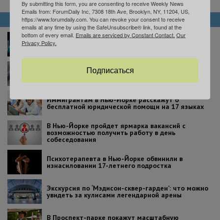
By submitting this form, you are consenting to receive Weekly News
Emails from: ForumDaily Inc, 7308 18th Ave, Brooklyn, NY, 11204, US,
https://www.forumdaily.com. You can revoke your consent to receive
НОВОСТИ
emails at any time by using the SafeUnsubscribe® link, found at the
bottom of every email.
Emails are serviced by Constant Contact.
Our
В Нью-Йорке вступил в силу закон об эвтаназии:
Privacy Policy.
что нужно знать пациентам
Три нью-йоркские больницы – среди лучших в
Подписаться
США
Иммигрантам в Нью-Йорке расскажут о
бесплатной юридической помощи на 17 языках
В Нью-Йорке пройдет ярмарка вакансий с
возможностью получить работу в день
собеседования
Психотерапевта в Нью-Йорке обвинили в
изнасиловании 17-летнего подростка
Экскурсия по ‘Мэдисон-сквер-гарден’: что можно
увидеть за кулисами легендарной арены
В Проспект-парке покажут масштабную