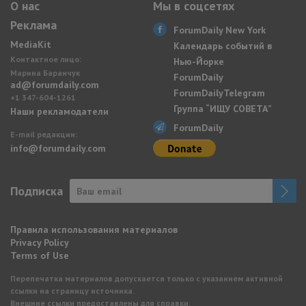
О нас
Мы в соцсетях
Реклама
ForumDaily New York
MediaKit
Календарь событий в
Контактное лицо:
Нью-Йорке
Марина Баранчук
ForumDaily
ad@forumdaily.com
ForumDailyTelegram
+1 347-604-1261
Группа “ИЩУ СОВЕТА”
Наши рекламодатели
ForumDaily
E-mail редакции:
info@forumdaily.com
Подписка
Правила использования материалов
Privacy Policy
Terms of Use
Перепечатка материалов допускается только с указанием активной
ссылки на страницу источника.
Внешние ссылки предоставлены для справки.