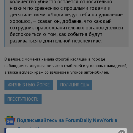
количество убийств остается относительно
низким по сравнению с прошлыми годами и
десятилетиями. «Люди ведут себя на удивление
хорошо», – сказал он, добавив, что каждый
сотрудник правоохранительных органов должен
беспокоиться о том, как события будут
развиваться в длительной перспективе.
В целом, с момента начала строгой изоляции в городе
наблюдается двузначное число грабежей и уголовных нападений,
а также всплеск краж со взломом и угонов автомобилей.
ЖИЗНЬ В НЬЮ-ЙОРКЕ
ПОЛИЦИЯ США
ПРЕСТУПНОСТЬ
Подписывайтесь на ForumDaily NewYork в
Google News
Facebook
Telegram
В закладки