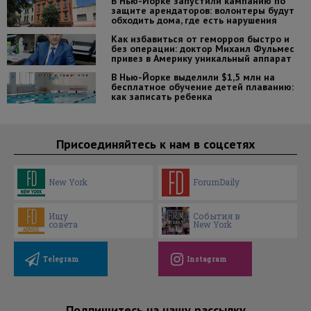
В Нью-Йорке запустили кампанию по
защите арендаторов: волонтеры будут
обходить дома, где есть нарушения
Как избавиться от геморроя быстро и
без операции: доктор Михаил Фульмес
привез в Америку уникальный аппарат
В Нью-Йорке выделили $1,5 млн на
бесплатное обучение детей плаванию:
как записать ребенка
Присоединяйтесь к нам в соцсетях
New York
ForumDaily
Ищу
События в
совета
New York
Telegram
Instagram
Подпишитесь на нашу рассылку