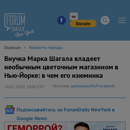
Главная
Новости города
НОВОСТИ ГОРОДА
Внучка Марка Шагала владеет
необычным цветочным магазином в
КУДА ПОЙТИ В ГОРОДЕ
Нью-Йорке: в чем его изюминка
ЗДОРОВЬЕ
Источник:
golosameriki/Facebook
24.02.2020, 10:00 EST
РАБОТА И БИЗНЕС
Подписывайтесь на ForumDaily NewYork в
ЖИЛЬЕ
Google News
ОБРАЗОВАНИЕ