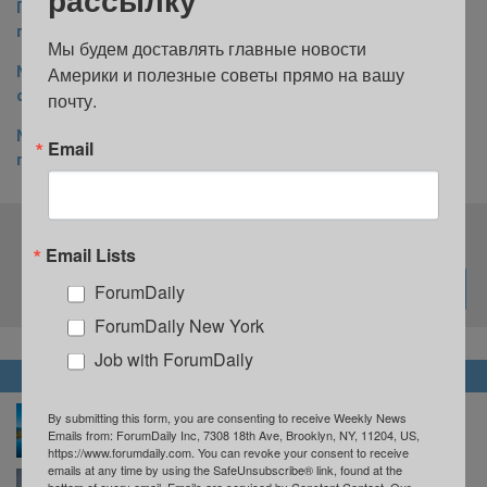
По следам Фиделя Кастро, влюбившегося в Нью-Йорк с
первого взгляда
Мы будем доставлять главные новости 
Музею Соломона Гуггенхайма 60 лет: как бетонная
Америки и полезные советы прямо на вашу 
спираль превратилась в культовое здание
почту.
Музей MoMA в Нью-Йорке открывается после
Email
грандиозной реновации: что изменилось
Подпишитесь на нашу рассылку
Email Lists
ForumDaily
ForumDaily New York
Job with ForumDaily
НОВОСТИ
В Нью-Джерси пройдет фестиваль воздушных
By submitting this form, you are consenting to receive Weekly News
шаров: это зрелище стоит увидеть хотя бы раз в
Emails from: ForumDaily Inc, 7308 18th Ave, Brooklyn, NY, 11204, US,
жизни
https://www.forumdaily.com. You can revoke your consent to receive
emails at any time by using the SafeUnsubscribe® link, found at the
bottom of every email.
Emails are serviced by Constant Contact.
Our