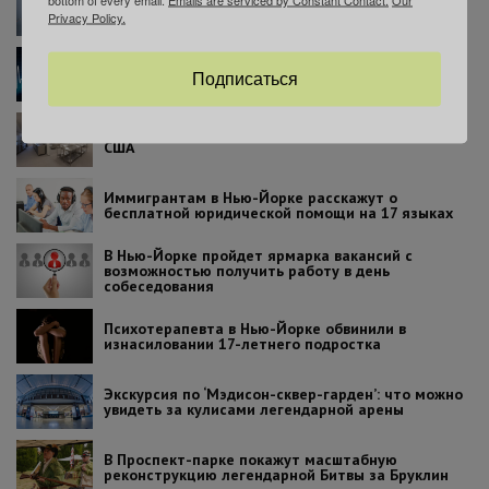
Аттракционы, история и еда: почему вам стоит
побывать на Richmond County Fair
Privacy Policy.
В Нью-Йорке вступил в силу закон об эвтаназии:
Подписаться
что нужно знать пациентам
Три нью-йоркские больницы – среди лучших в
США
Иммигрантам в Нью-Йорке расскажут о
бесплатной юридической помощи на 17 языках
В Нью-Йорке пройдет ярмарка вакансий с
возможностью получить работу в день
собеседования
Психотерапевта в Нью-Йорке обвинили в
изнасиловании 17-летнего подростка
Экскурсия по ‘Мэдисон-сквер-гарден’: что можно
увидеть за кулисами легендарной арены
В Проспект-парке покажут масштабную
реконструкцию легендарной Битвы за Бруклин