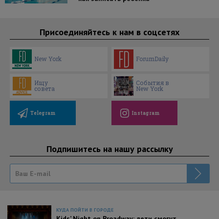
Присоединяйтесь к нам в соцсетях
New York
ForumDaily
Ищу
События в
совета
New York
Telegram
Instagram
Подпишитесь на нашу рассылку
КУДА ПОЙТИ В ГОРОДЕ
Kids’ Night on Broadway: дети смогут