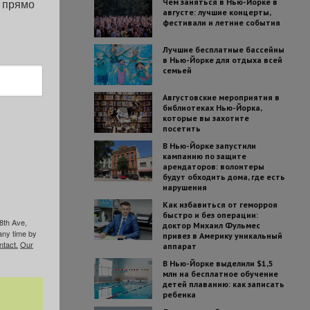
 прямо 
Чем заняться в Нью-Йорке в
августе: лучшие концерты,
фестивали и летние события
Лучшие бесплатные бассейны
в Нью-Йорке для отдыха всей
семьей
Августовские мероприятия в
библиотеках Нью-Йорка,
которые вы захотите
посетить
В Нью-Йорке запустили
кампанию по защите
арендаторов: волонтеры
будут обходить дома, где есть
нарушения
Как избавиться от геморроя
быстро и без операции:
8th Ave,
доктор Михаил Фульмес
any time by
привез в Америку уникальный
ntact.
Our
аппарат
В Нью-Йорке выделили $1,5
млн на бесплатное обучение
детей плаванию: как записать
ребенка