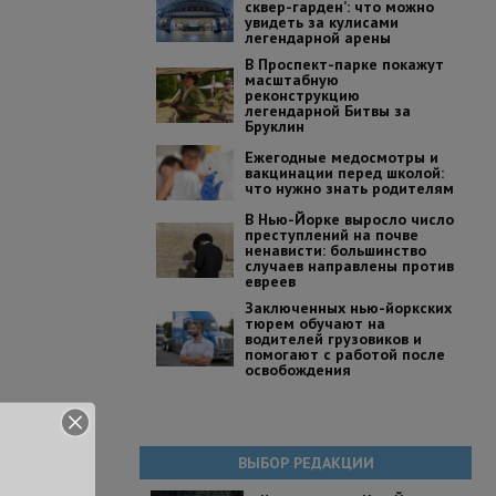
сквер-гарден’: что можно
увидеть за кулисами
легендарной арены
В Проспект-парке покажут
масштабную
реконструкцию
легендарной Битвы за
Бруклин
Ежегодные медосмотры и
вакцинации перед школой:
что нужно знать родителям
В Нью-Йорке выросло число
преступлений на почве
ненависти: большинство
случаев направлены против
евреев
Заключенных нью-йоркских
тюрем обучают на
водителей грузовиков и
помогают с работой после
освобождения
ВЫБОР РЕДАКЦИИ