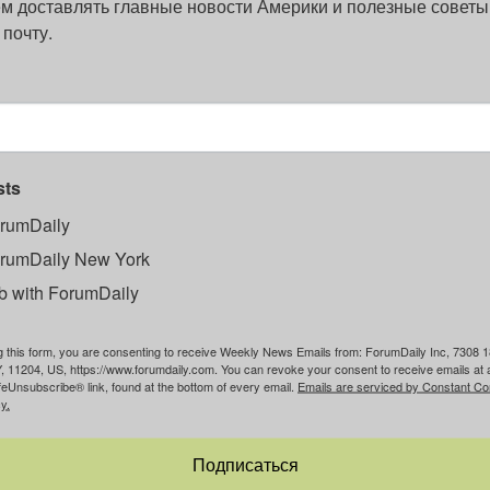
м доставлять главные новости Америки и полезные советы
 почту.
sts
rumDaily
rumDaily New York
b with ForumDaily
g this form, you are consenting to receive Weekly News Emails from: ForumDaily Inc, 7308 1
, 11204, US, https://www.forumdaily.com. You can revoke your consent to receive emails at 
feUnsubscribe® link, found at the bottom of every email.
Emails are serviced by Constant Co
y.
Подписаться