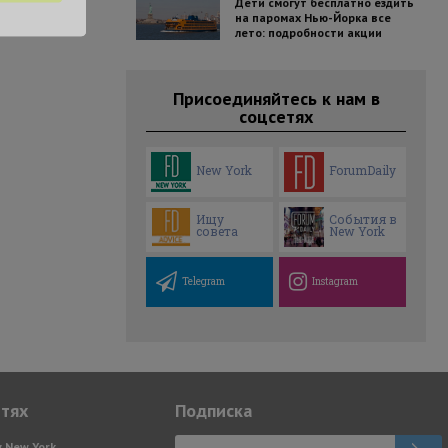
Дети смогут бесплатно ездить
на паромах Нью-Йорка все
лето: подробности акции
Присоединяйтесь к нам в
соцсетях
New York
ForumDaily
Ищу
События в
совета
New York
Telegram
Instagram
етях
Подписка
y New York