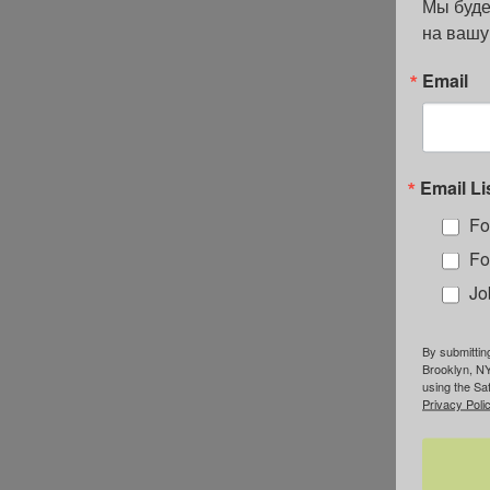
Мы буде
на вашу
Email
Email Li
Fo
Fo
Jo
By submittin
Brooklyn, NY
using the Sa
Privacy Polic