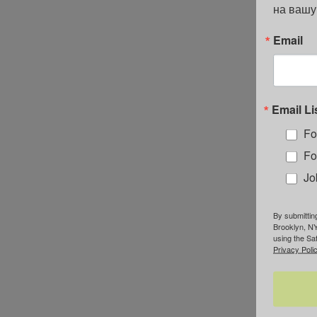
на вашу
Email
Email Li
Fo
Fo
Jo
By submittin
Brooklyn, NY
using the Sa
Privacy Polic