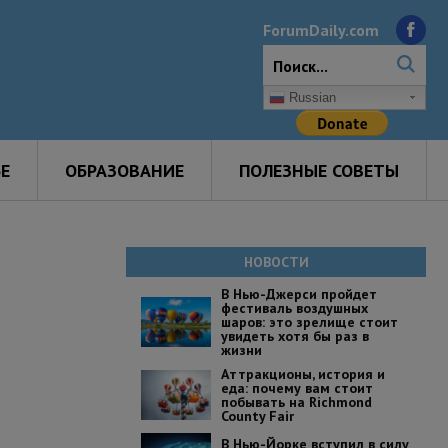
ForumDaily.com
Russian
Е
ОБРАЗОВАНИЕ
ПОЛЕЗНЫЕ СОВЕТЫ
НОВОСТИ
В Нью-Джерси пройдет
фестиваль воздушных
шаров: это зрелище стоит
увидеть хотя бы раз в
жизни
Аттракционы, история и
еда: почему вам стоит
побывать на Richmond
County Fair
В Нью-Йорке вступил в силу