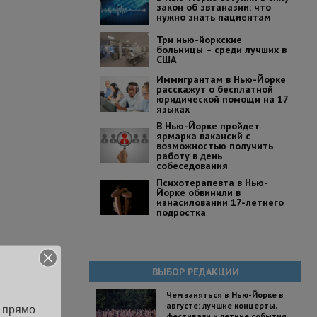
закон об эвтаназии: что
нужно знать пациентам
Три нью-йоркские
больницы – среди лучших в
США
Иммигрантам в Нью-Йорке
расскажут о бесплатной
юридической помощи на 17
языках
В Нью-Йорке пройдет
ярмарка вакансий с
возможностью получить
работу в день
собеседования
Психотерапевта в Нью-
Йорке обвинили в
изнасиловании 17-летнего
подростка
ВЫБОР РЕДАКЦИИ
Чем заняться в Нью-Йорке в
августе: лучшие концерты,
 прямо 
фестивали и летние события