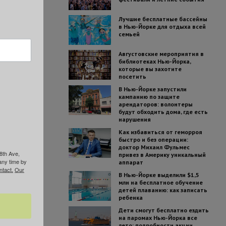
Лучшие бесплатные бассейны
в Нью-Йорке для отдыха всей
семьей
Августовские мероприятия в
библиотеках Нью-Йорка,
которые вы захотите
посетить
В Нью-Йорке запустили
кампанию по защите
арендаторов: волонтеры
будут обходить дома, где есть
нарушения
Как избавиться от геморроя
быстро и без операции:
доктор Михаил Фульмес
8th Ave,
привез в Америку уникальный
any time by
аппарат
ntact.
Our
В Нью-Йорке выделили $1,5
млн на бесплатное обучение
детей плаванию: как записать
ребенка
Дети смогут бесплатно ездить
на паромах Нью-Йорка все
лето: подробности акции