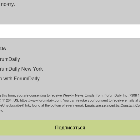
 почту.
sts
rumDaily
rumDaily New York
b with ForumDaily
g this form, you are consenting to receive Weekly News Emails from: ForumDaily Inc, 7308 1
, 11204, US, https://www.forumdaily.com. You can revoke your consent to receive emails at 
feUnsubscribe® link, found at the bottom of every email.
Emails are serviced by Constant Co
y.
Подписаться