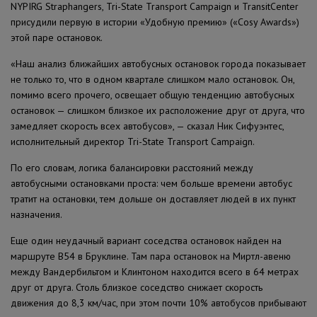
NYPIRG Straphangers, Tri-State Transport Campaign и TransitCenter
присудили первую в истории «Удобную премию» («Cosy Awards»)
этой паре остановок.
«Наш анализ ближайших автобусных остановок города показывает
не только то, что в одном квартале слишком мало остановок. Он,
помимо всего прочего, освещает общую тенденцию автобусных
остановок — слишком близкое их расположение друг от друга, что
замедляет скорость всех автобусов», — сказал Ник Сифуэнтес,
исполнительный директор Tri-State Transport Campaign.
По его словам, логика балансировки расстояний между
автобусными остановками проста: чем больше времени автобус
тратит на остановки, тем дольше он доставляет людей в их пункт
назначения.
Еще один неудачный вариант соседства остановок найден на
маршруте B54 в Бруклине. Там пара остановок на Миртл-авеню
между Вандербильтом и Клинтоном находится всего в 64 метрах
друг от друга. Столь близкое соседство снижает скорость
движения до 8,3 км/час, при этом почти 10% автобусов прибывают