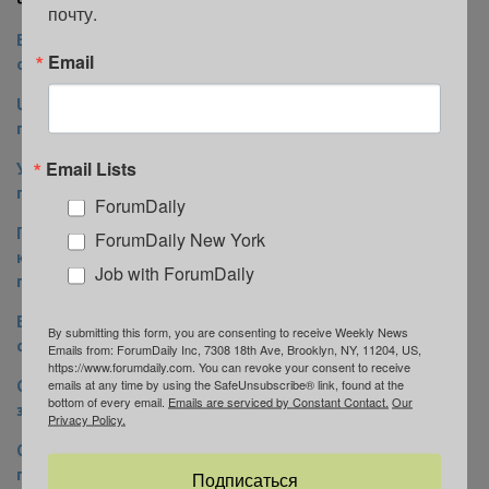
Читайте также на ForumDaily New York:
почту.
Водители негодуют, пешеходы радуются: на одной из
Email
оживленных улиц Нью-Йорка ограничат движение
Uber внедрил вертолетное такси из Манхэттена в JFK:
горожане говорят, что оно не быстрее обычного
Email Lists
Угроза для жизни: в Нью-Йорке обнаружены серьезные
проблемы в шести депо МТА
ForumDaily
Потратят $51,5 млрд: Нью-Йорк анонсировал самый
ForumDaily New York
крупный в истории ремонт транспортной системы
Job with ForumDaily
города
Википедия жизни в Нью-Йорке: как выжить новичку в
By submitting this form, you are consenting to receive Weekly News
столице мира
Emails from: ForumDaily Inc, 7308 18th Ave, Brooklyn, NY, 11204, US,
https://www.forumdaily.com. You can revoke your consent to receive
Серийным нарушителям порядка могут навсегда
emails at any time by using the SafeUnsubscribe® link, found at the
bottom of every email.
Emails are serviced by Constant Contact.
Our
запретить вход в метро Нью-Йорка
Privacy Policy.
От такси до канатной дороги: что нужно знать
приезжему о транспорте в Нью-Йорке
Подписаться