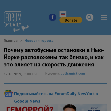
Главная
Новости города
НОВОСТИ ГОРОДА
Почему автобусные остановки в Нью-
Йорке расположены так близко, и как
КУДА ПОЙТИ В ГОРОДЕ
это влияет на скорость движения
ЗДОРОВЬЕ
Источник:
gothamist.com
12.10.2019, 08:00 EST
РАБОТА И БИЗНЕС
Подписывайтесь на ForumDaily NewYork в
ЖИЛЬЕ
Google News
ОБРАЗОВАНИЕ