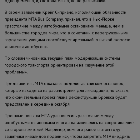
одновременно, и, следовательно, не по расписанию.
В своем заявлении Крейг Сиприано, исполняющий обязанности
президента MTA Bus Company, признал, что в Нью-Йорке
«расстояние между автобусными остановками меньше, чем в
большинстве городов мира, что в сочетании с перегруженными
городскими улицами способствует чрезвычайно низкой скорости
движения автобусов».
По словам чиновника, текущий план модернизации системы
городского транспорта ориентирован на «изучение этой
проблемы».
Представитель MTA отказался поделиться списком остановок,
которые находятся на рассмотрении для ликвидации, но сказал,
что окончательный проект плана реконструкции Бронкса будет
представлен в середине октября.
Прошлые попытки MTA уравновесить расстояние между
автобусными остановками иногда наталкивались на сопротивление
со стороны жителей. Например, немного ранее в этом году
защитники инвалидов подали иск, чтобы запретить MTA внедрить