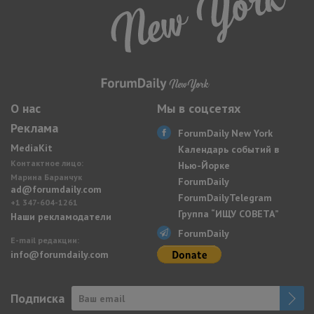
О нас
Мы в соцсетях
Реклама
ForumDaily New York
MediaKit
Календарь событий в
Контактное лицо:
Нью-Йорке
Марина Баранчук
ForumDaily
ad@forumdaily.com
ForumDailyTelegram
+1 347-604-1261
Группа “ИЩУ СОВЕТА”
Наши рекламодатели
ForumDaily
E-mail редакции:
info@forumdaily.com
Подписка