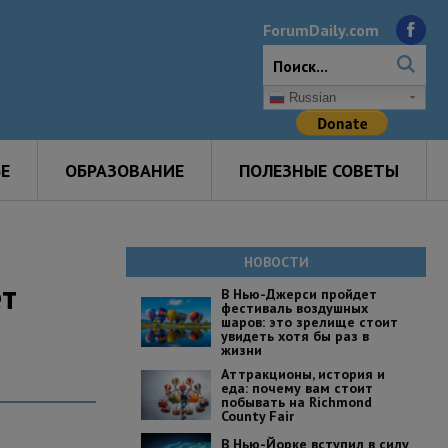
ForumDaily.com
Russian
Е
ОБРАЗОВАНИЕ
ПОЛЕЗНЫЕ СОВЕТЫ
НОВОСТИ
ет
В Нью-Джерси пройдет
фестиваль воздушных
шаров: это зрелище стоит
увидеть хотя бы раз в
жизни
Аттракционы, история и
еда: почему вам стоит
побывать на Richmond
County Fair
В Нью-Йорке вступил в силу