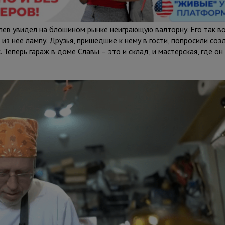
лев увидел на блошином рынке неиграющую валторну. Его так в
 из нее лампу. Друзья, пришедшие к нему в гости, попросили соз
 Теперь гараж в доме Славы – это и склад, и мастерская, где он