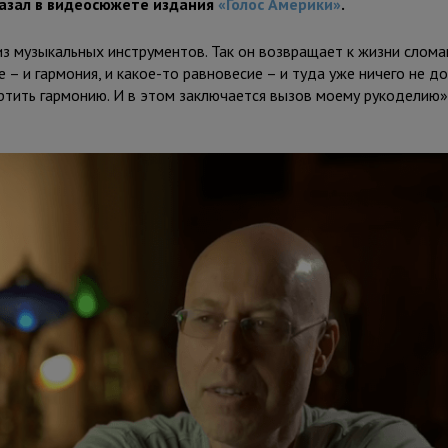
казал в видеосюжете издания
«Голос Америки»
.
з музыкальных инструментов. Так он возвращает к жизни слома
е – и гармония, и какое-то равновесие – и туда уже ничего не д
ртить гармонию. И в этом заключается вызов моему рукоделию»,