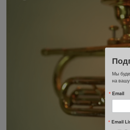
Под
Мы буде
на вашу
Email
Email Li