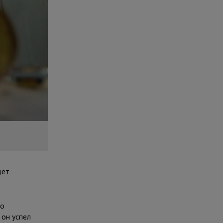
дет
но
 он успел