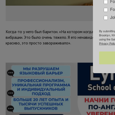
Fo
Fo
Стоп-ка
Jo
By submittin
Когда-то у него был баритон. «На котором когда я играл, у 
Brooklyn, NY
вибрации. Это было очень тяжело. Я его ненавидел. Но я все
using the Sa
красиво, это просто завораживало».
Privacy Polic