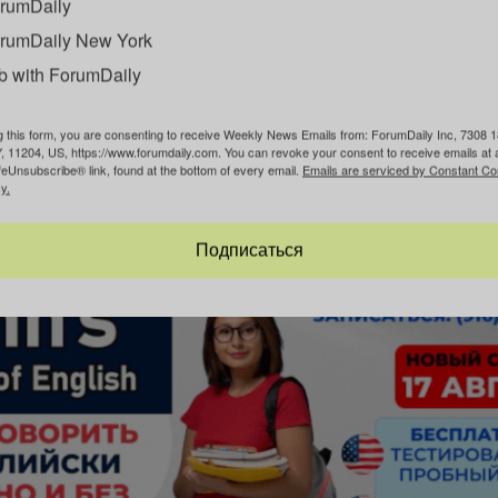
rumDaily
rumDaily New York
др: видео/”Голос Америки”
b with ForumDaily
g this form, you are consenting to receive Weekly News Emails from: ForumDaily Inc, 7308 1
меня было сотрясение мозга, – вспоминает мужчина. – Там очень 
, 11204, US, https://www.forumdaily.com. You can revoke your consent to receive emails at 
гда восхищался переплетением его труб, патрубков и клапанов, 
feUnsubscribe® link, found at the bottom of every email.
Emails are serviced by Constant Co
y.
Подписаться