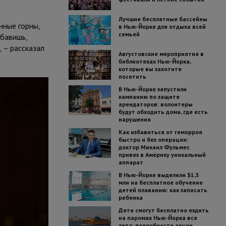
Лучшие бесплатные бассейны
нные горны,
в Нью-Йорке для отдыха всей
семьей
обавишь,
 – рассказал
Августовские мероприятия в
библиотеках Нью-Йорка,
которые вы захотите
посетить
В Нью-Йорке запустили
кампанию по защите
арендаторов: волонтеры
будут обходить дома, где есть
нарушения
Как избавиться от геморроя
быстро и без операции:
доктор Михаил Фульмес
привез в Америку уникальный
аппарат
В Нью-Йорке выделили $1,5
млн на бесплатное обучение
детей плаванию: как записать
ребенка
Дети смогут бесплатно ездить
на паромах Нью-Йорка все
лето: подробности акции