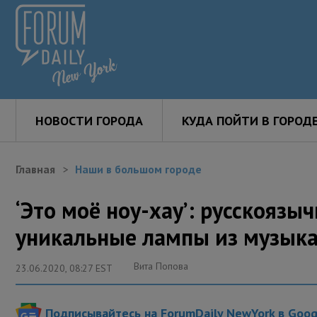
НОВОСТИ ГОРОДА
КУДА ПОЙТИ В ГОРОД
Главная
Наши в большом городе
‘Это моё ноу-хау’: русскояз
уникальные лампы из музык
Вита Попова
23.06.2020, 08:27 EST
Подписывайтесь на ForumDaily NewYork в Goo