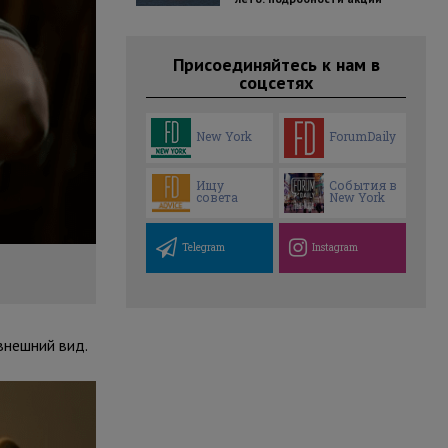
Присоединяйтесь к нам в
соцсетях
New York
ForumDaily
Ищу
События в
совета
New York
Telegram
Instagram
внешний вид.