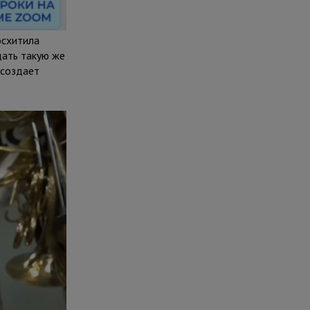
осхитила
дать такую же
 создает