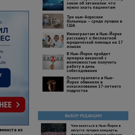
закон об эвтаназии: что
нужно знать пациентам
Три нью-йоркские
больницы – среди лучших в
США
Иммигрантам в Нью-Йорке
расскажут о бесплатной
юридической помощи на 17
языках
В Нью-Йорке пройдет
ярмарка вакансий с
возможностью получить
работу в день
собеседования
Психотерапевта в Нью-
Йорке обвинили в
изнасиловании 17-летнего
подростка
ВЫБОР РЕДАКЦИИ
Чем заняться в Нью-Йорке в
аммиста из
августе: лучшие концерты,
фестивали и летние события