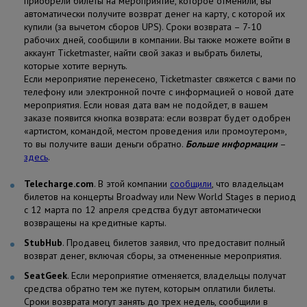
приобрели билеты на мероприятие, которое отменили, вы
автоматически получите возврат денег на карту, с которой их
купили (за вычетом сборов UPS). Сроки возврата – 7-10
рабочих дней, сообщили в компании. Вы также можете войти в
аккаунт Ticketmaster, найти свой заказ и выбрать билеты,
которые хотите вернуть.
Если мероприятие перенесено, Ticketmaster свяжется с вами по
телефону или электронной почте с информацией о новой дате
мероприятия. Если новая дата вам не подойдет, в вашем
заказе появится кнопка возврата: если возврат будет одобрен
«артистом, командой, местом проведения или промоутером»,
то вы получите ваши деньги обратно.
Больше информации
–
здесь
.
Telecharge.com
. В этой компании
сообщили
, что владельцам
билетов на концерты Broadway или New World Stages в период
с 12 марта по 12 апреля средства будут автоматически
возвращены на кредитные карты.
StubHub
. Продавец билетов заявил, что предоставит полный
возврат денег, включая сборы, за отмененные мероприятия.
SeatGeek
. Если мероприятие отменяется, владельцы получат
средства обратно тем же путем, которым оплатили билеты.
Сроки возврата могут занять до трех недель, сообщили в