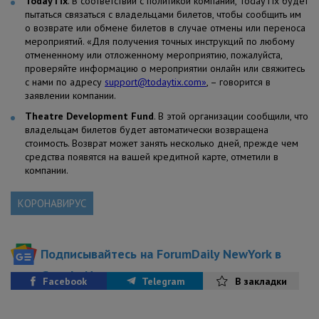
TodayTix
. В соответствии с политикой компании, TodayTix будет
пытаться связаться с владельцами билетов, чтобы сообщить им
о возврате или обмене билетов в случае отмены или переноса
мероприятий. «Для получения точных инструкций по любому
отмененному или отложенному мероприятию, пожалуйста,
проверяйте информацию о мероприятии онлайн или свяжитесь
с нами по адресу
support@todaytix.com
»
, – говорится в
заявлении компании.
Theatre Development Fund
. В этой организации сообщили, что
владельцам билетов будет автоматически возвращена
стоимость. Возврат может занять несколько дней, прежде чем
средства появятся на вашей кредитной карте, отметили в
компании.
КОРОНАВИРУС
Подписывайтесь на ForumDaily NewYork в
Google News
Facebook
Telegram
В закладки