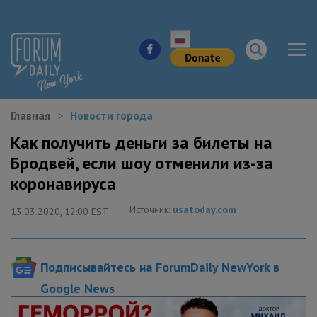
Главная
Новости города
НОВОСТИ ГОРОДА
Как получить деньги за билеты на
Бродвей, если шоу отменили из-за
КУДА ПОЙТИ В ГОРОДЕ
коронавируса
ЗДОРОВЬЕ
Источник:
usatoday.com
13.03.2020, 12:00 EST
РАБОТА И БИЗНЕС
Подписывайтесь на ForumDaily NewYork в
ЖИЛЬЕ
Google News
ОБРАЗОВАНИЕ