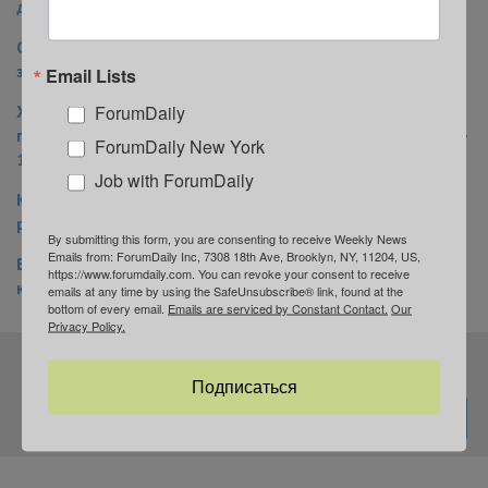
домашнем карантине
COVID-19: Нью-Йорк стал эпицентром эпидемии в США,
закрыты школы и университеты
Email Lists
ForumDaily
Жизнь в карантинной зоне: что происходит в
пригороде Нью-Йорка – эпицентре заболевания COVID-
ForumDaily New York
19
Job with ForumDaily
Как синагога в Нью-Йорке оказалась в эпицентре
распространения коронавируса и что там происходит
By submitting this form, you are consenting to receive Weekly News
Emails from: ForumDaily Inc, 7308 18th Ave, Brooklyn, NY, 11204, US,
В Нью-Йорке тестируют трех людей с подозрением на
https://www.forumdaily.com. You can revoke your consent to receive
коронавирус
emails at any time by using the SafeUnsubscribe® link, found at the
bottom of every email.
Emails are serviced by Constant Contact.
Our
Privacy Policy.
Подпишитесь на нашу рассылку
Подписаться