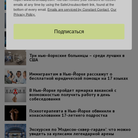
шаров: это зрелище стоит увидеть хотя бы раз в
emails at any time by using the SafeUnsubscribe® link, found at the
жизни
bottom of every email.
Emails are serviced by Constant Contact.
Our
Privacy Policy.
Аттракционы, история и еда: почему вам стоит
побывать на Richmond County Fair
Подписаться
В Нью-Йорке вступил в силу закон об эвтаназии:
что нужно знать пациентам
Три нью-йоркские больницы – среди лучших в
США
Иммигрантам в Нью-Йорке расскажут о
бесплатной юридической помощи на 17 языках
В Нью-Йорке пройдет ярмарка вакансий с
возможностью получить работу в день
собеседования
Психотерапевта в Нью-Йорке обвинили в
изнасиловании 17-летнего подростка
Экскурсия по ‘Мэдисон-сквер-гарден’: что можно
увидеть за кулисами легендарной арены