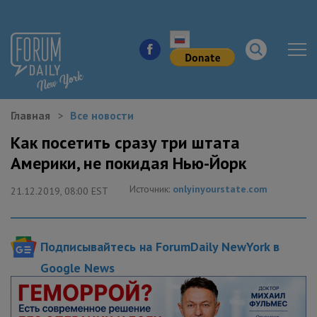
Главная
Все новости
НОВОСТИ ГОРОДА
Как посетить сразу три штата
Америки, не покидая Нью-Йорк
КУДА ПОЙТИ В ГОРОДЕ
Источник:
onlyinyourstate.com
21.12.2019, 08:00 EST
ЗДОРОВЬЕ
РАБОТА И БИЗНЕС
Подписывайтесь на ForumDaily NewYork в
ЖИЛЬЕ
Google News
ОБРАЗОВАНИЕ