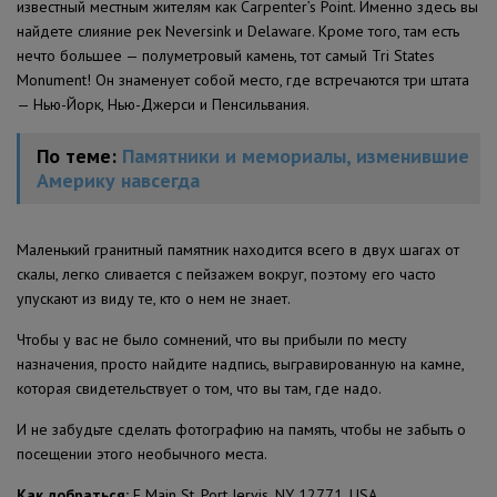
известный местным жителям как Carpenter’s Point. Именно здесь вы
найдете слияние рек Neversink и Delaware. Кроме того, там есть
нечто большее — полуметровый камень, тот самый Tri States
Monument! Он знаменует собой место, где встречаются три штата
— Нью-Йорк, Нью-Джерси и Пенсильвания.
По теме:
Памятники и мемориалы, изменившие
Америку навсегда
Маленький гранитный памятник находится всего в двух шагах от
скалы, легко сливается с пейзажем вокруг, поэтому его часто
упускают из виду те, кто о нем не знает.
Чтобы у вас не было сомнений, что вы прибыли по месту
назначения, просто найдите надпись, выгравированную на камне,
которая свидетельствует о том, что вы там, где надо.
И не забудьте сделать фотографию на память, чтобы не забыть о
посещении этого необычного места.
Как
добраться
:
E Main St, Port Jervis, NY 12771, USA.