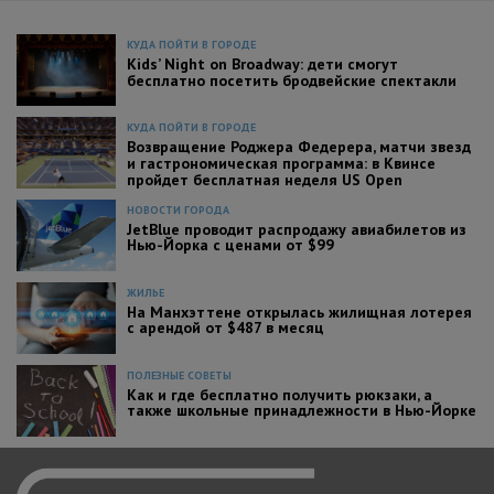
КУДА ПОЙТИ В ГОРОДЕ
Kids’ Night on Broadway: дети смогут
бесплатно посетить бродвейские спектакли
КУДА ПОЙТИ В ГОРОДЕ
Возвращение Роджера Федерера, матчи звезд
и гастрономическая программа: в Квинсе
пройдет бесплатная неделя US Open
НОВОСТИ ГОРОДА
JetBlue проводит распродажу авиабилетов из
Нью-Йорка с ценами от $99
ЖИЛЬЕ
На Манхэттене открылась жилищная лотерея
с арендой от $487 в месяц
ПОЛЕЗНЫЕ СОВЕТЫ
Как и где бесплатно получить рюкзаки, а
также школьные принадлежности в Нью-Йорке