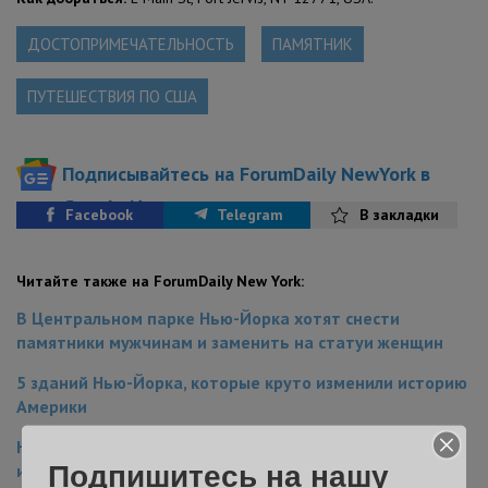
ДОСТОПРИМЕЧАТЕЛЬНОСТЬ
ПАМЯТНИК
ПУТЕШЕСТВИЯ ПО США
Подписывайтесь на ForumDaily NewYork в
Google News
Facebook
Telegram
В закладки
Читайте также на ForumDaily New York:
В Центральном парке Нью-Йорка хотят снести
памятники мужчинам и заменить на статуи женщин
5 зданий Нью-Йорка, которые круто изменили историю
Америки
Новая статуя руки в центре Бруклина вызвала споры
Подпишитесь на нашу
из-за ассоциации с ИГИЛ