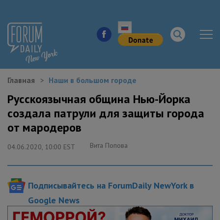
Главная
Наши в большом городе
НОВОСТИ ГОРОДА
Русскоязычная община Нью-Йорка
создала патрули для защиты города
КУДА ПОЙТИ В ГОРОДЕ
от мародеров
ЗДОРОВЬЕ
Вита Попова
04.06.2020, 10:00 EST
РАБОТА И БИЗНЕС
Подписывайтесь на ForumDaily NewYork в
ЖИЛЬЕ
Google News
ОБРАЗОВАНИЕ