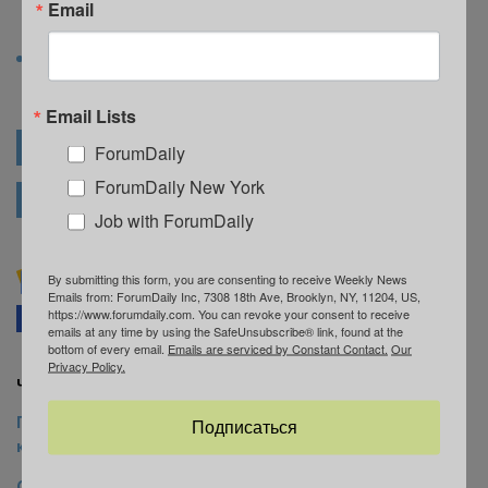
что их обвиняют в разграблении магазинов в Нью-Йорке.
Email
Почему так происходит, читайте здесь.
На фоне массовых беспорядков, царящих в Нью-Йорке
сегодня, критика мэра города Билла де Блазио снова
призывают к его импичменту
.
Email Lists
ПОЛИЦИЯ США
ПРОТЕСТЫ В НЬЮ-ЙОРКЕ
ForumDaily
ForumDaily New York
РУССКОЯЗЫЧНЫЕ ИММИГРАНТЫ
Job with ForumDaily
Подписывайтесь на ForumDaily NewYork в
By submitting this form, you are consenting to receive Weekly News
Emails from: ForumDaily Inc, 7308 18th Ave, Brooklyn, NY, 11204, US,
Google News
https://www.forumdaily.com. You can revoke your consent to receive
Facebook
Telegram
В закладки
emails at any time by using the SafeUnsubscribe® link, found at the
bottom of every email.
Emails are serviced by Constant Contact.
Our
Privacy Policy.
Читайте также на ForumDaily New York:
Протесты в Нью-Йорке: в городе вводят
Подписаться
комендантский час
Ситуация в Нью-Йорке накаляется: среди тысячи