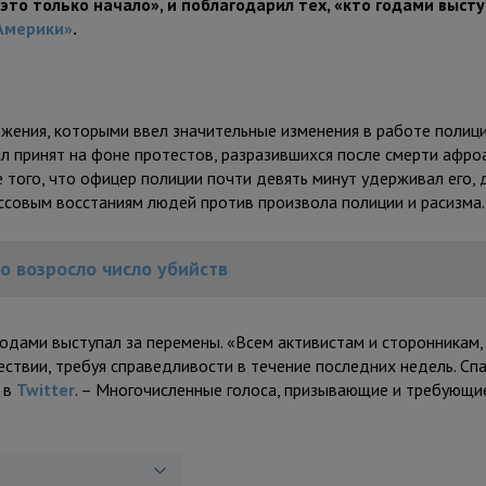
это только начало», и поблагодарил тех, «кто годами высту
 Америки»
.
ения, которыми ввел значительные изменения в работе полици
ыл принят на фоне протестов, разразившихся после смерти афр
ого, что офицер полиции почти девять минут удерживал его, 
ссовым восстаниям людей против произвола полиции и расизма.
о возросло число убийств
одами выступал за перемены. «Всем активистам и сторонникам,
шествии, требуя справедливости в течение последних недель. Сп
р в
Twitter
. – Многочисленные голоса, призывающие и требующи