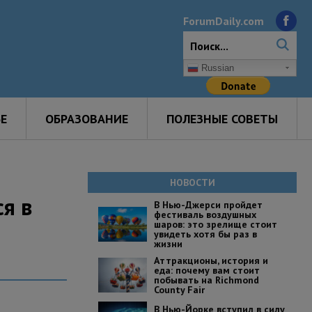
ForumDaily.com
Russian
Е
ОБРАЗОВАНИЕ
ПОЛЕЗНЫЕ СОВЕТЫ
НОВОСТИ
я в
В Нью-Джерси пройдет
фестиваль воздушных
шаров: это зрелище стоит
увидеть хотя бы раз в
жизни
Аттракционы, история и
еда: почему вам стоит
побывать на Richmond
County Fair
В Нью-Йорке вступил в силу