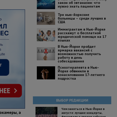
закон об эвтаназии: что
нужно знать пациентам
Три нью-йоркские
больницы – среди лучших в
США
Иммигрантам в Нью-Йорке
расскажут о бесплатной
юридической помощи на 17
языках
В Нью-Йорке пройдет
ярмарка вакансий с
возможностью получить
работу в день
собеседования
Психотерапевта в Нью-
Йорке обвинили в
изнасиловании 17-летнего
подростка
ВЫБОР РЕДАКЦИИ
Чем заняться в Нью-Йорке в
окамеры, а
августе: лучшие концерты,
фестивали и летние события