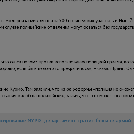
ы модернизации для почти 500 полицейских участков в Нью-Й
м случае полицейские отделения могут остаться без государст
что он «в целом» против использования полицией приема, кот
орошо, если бы в целом это прекратилось», – сказал Трамп. Од
ие Куомо. Там заявили, что из-за реформы «полиция не сможе
дования жалоб на полицейских, заявив, что это может осложни
нсирование NYPD: департамент тратит больше армий