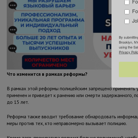
Fo
Fo
Jo
By submittin
Brooklyn, NY
using the Sa
Privacy Polic
Что изменится в рамках реформы?
В рамках этой реформы полицейским запрещено применять 
применен и приведет к ранению или смерти задержанного, п
до 15 лет.
Реформа также вводит требование обнародовать информаци
меры против тех, кто неправомерно вызывает полицию.
Кроме того, прокуратура получит больше полномочий, чтобы