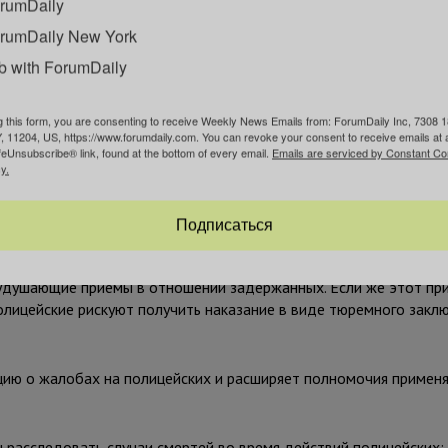
rumDaily
rumDaily New York
b with ForumDaily
g this form, you are consenting to receive Weekly News Emails from: ForumDaily Inc, 7308 1
, 11204, US, https://www.forumdaily.com. You can revoke your consent to receive emails at 
feUnsubscribe® link, found at the bottom of every email.
Emails are serviced by Constant Co
y.
Подписаться
удушающие приемы в отношении задержанных. Если же этот пр
олицейские рискуют получить наказание в виде тюремного закл
ю о жалобах на полицейских и расширяет полномочия примен
 расследовать случаи смертей во время действий полицейских;