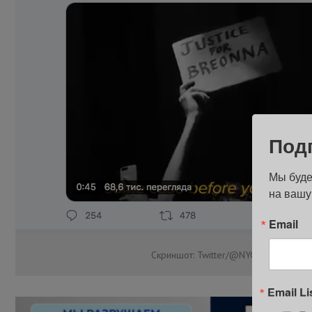
Под
Мы буде
на вашу
Email
Скриншот: Twitter/@NYGovCuomo
Email Li