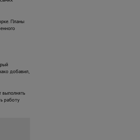
орке. Планы
венного
орый
нако добавил,
т выполнять
ть работу