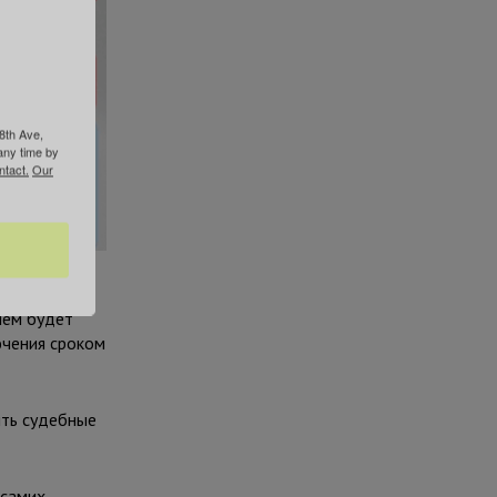
8th Ave,
any time by
ntact.
Our
ием будет
ючения сроком
ять судебные
 самих