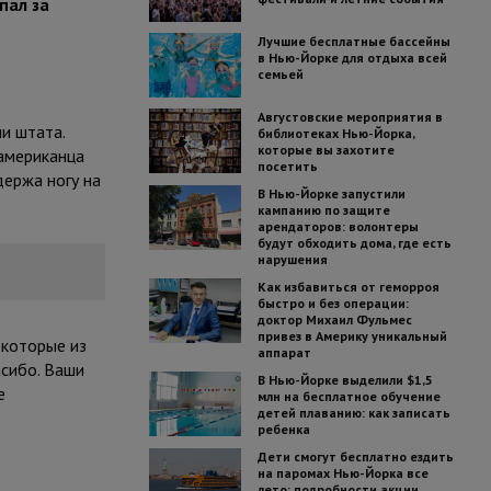
пал за
Лучшие бесплатные бассейны
в Нью-Йорке для отдыха всей
семьей
Августовские мероприятия в
и штата.
библиотеках Нью-Йорка,
которые вы захотите
оамериканца
посетить
держа ногу на
В Нью-Йорке запустили
кампанию по защите
арендаторов: волонтеры
будут обходить дома, где есть
нарушения
Как избавиться от геморроя
быстро и без операции:
доктор Михаил Фульмес
привез в Америку уникальный
 которые из
аппарат
асибо. Ваши
В Нью-Йорке выделили $1,5
е
млн на бесплатное обучение
детей плаванию: как записать
ребенка
Дети смогут бесплатно ездить
на паромах Нью-Йорка все
лето: подробности акции