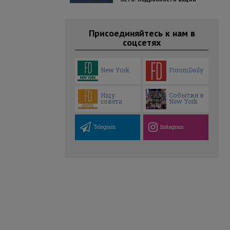
Присоединяйтесь к нам в
соцсетях
New York
ForumDaily
Ищу
События в
совета
New York
Telegram
Instagram